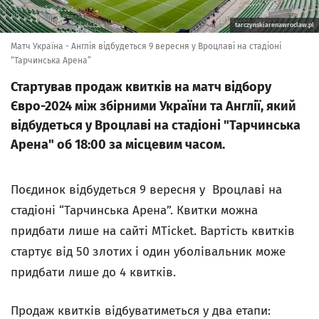
tarczynskiarenawroclaw.pl
Матч Україна - Англія відбудеться 9 вересня у Вроцлаві на стадіоні
“Тарчинська Арена”
Стартував продаж квитків на матч відбору
Євро-2024 між збірними України та Англії, який
відбудеться у Вроцлаві на стадіоні "Тарчинська
Арена" об 18:00 за місцевим часом.
Поєдинок відбудеться 9 вересня у Вроцлаві на
стадіоні “Тарчинська Арена”. Квитки можна
придбати лише на сайті MTicket. Вартість квитків
стартує від 50 злотих і один уболівальник може
придбати лише до 4 квитків.
Продаж квитків відбуватиметься у два етапи: