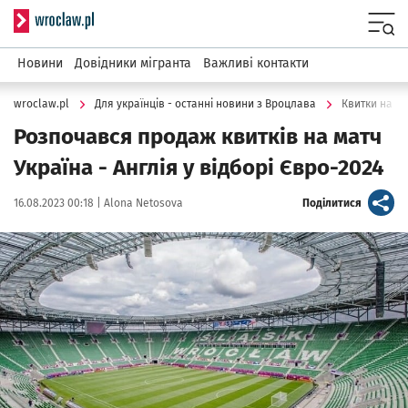
Serwis informacyjny wroclaw.pl
Menu
Новини
Довідники мігранта
Важливі контакти
wroclaw.pl
Для українців - останні новини з Вроцлава
Квитки на ма
Розпочався продаж квитків на матч
Україна - Англія у відборі Євро-2024
Data publikacji:
Autor:
artykuł
16.08.2023 00:18 |
Alona Netosova
Поділитися
Kliknij, aby powiększyć