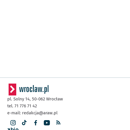
pl. Solny 14,
50-062
Wrocław
tel. 71 776 71 42
e-mail:
redakcja@araw.pl