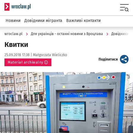
Serwis informacyjny wroclaw.pl
Menu
Новини
Довідники мігранта
Важливі контакти
wroclaw.pl
Для українців - останні новини з Вроцлава
Довідники м
Квитки
Data publikacji:
Autor:
25.09.2018 17:38 |
Małgorzata Wieliczko
artykuł
Поділитися
Materiał archiwalny
Kliknij, aby powiększyć