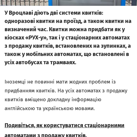
У Вроцлаві діють дві системи квитків:
одноразові квитки на проїзд, а також квитки на
визначений час. Квитки можна придбати як у
кіосках «РУХ-у», так і у стаціонарних автоматах
з продажу квитків, встановлених на зупинках, а
також у мобільних автоматах, що встановлені в
усіх автобусах та трамваях.
Іноземці не повинні мати жодних проблем із
придбанням квитків. На усіх автоматах з продажу
квитків вміщено докладну інформацію
англійською та українською мовами.
Подивіться, як користуватися стаціонарними
автоматами з продажу квитків.