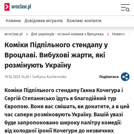
Serwis informacyjny wroclaw.pl
Menu
Новини
Довідники мігранта
Важливі контакти
wroclaw.pl
Для українців - останні новини з Вроцлава
Новини
Коміки Підпільного стендапу у
Вроцлаві. Вибухові жарти, які
розмінують Україну
Data publikacji:
Autor:
artykuł
19.10.2023 14:26 |
Svitlana Kucherenko
Поділитися
Коміки Підпільного стендапу Ганна Кочегура і
Сергій Степанисько їдуть в благодійний тур
Європою. Вони вас смішать, ви донатите, а в цей
час сапери розміновують Україну. Вашій увазі
буде запропоновано широку палітру комедії:
від холодної іронії Кочегури до незвичних