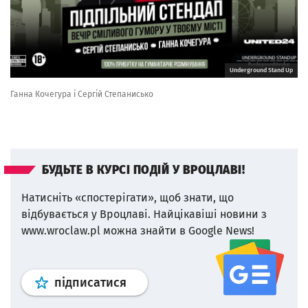
Underground Stand Up
Ганна Кочегура і Сергій Степанисько
БУДЬТЕ В КУРСІ ПОДІЙ У ВРОЦЛАВІ!
Натисніть «спостерігати», щоб знати, що
відбувається у Вроцлаві.
Найцікавіші новини з
www.wroclaw.pl можна знайти в Google News!
Профіль
google news
wroclaw.p
підписатися