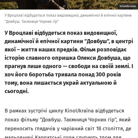
KinoUkraїna
У Вроцлаві відбудеться показ видовищної, динамічної й епічної картини
"Довбуш. Таємниця Чорних гір"
У Вроцлаві відбудеться показ видовищної,
динамічної й епічної картини "Довбуш", в центрі
якої – життя наших предків. Фільм розповідає
історію славного опришка Олекси Довбуша, що
прагнув лише одного — свободи на своїй землі. І
хоч його боротьба тривала понад 300 років
тому, вона лишається украй актуальною й
сьогодні.
В рамках зустрічі циклу KinoUkraїna відбудеться
показ фільму "Довбуш. Таємниця Чорних гір", який
переносить глядачів у чарівний світ 18 століття, де
мальовничі Карпатські гори слугують тлом для