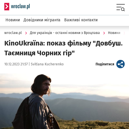
Serwis informacyjny wroclaw.pl
Menu
Новини
Довідники мігранта
Важливі контакти
wroclaw.pl
Для українців - останні новини з Вроцлава
Новини
KinoUkraїna: показ фільму "Довбуш.
Таємниця Чорних гір"
Data publikacji:
Autor:
artykuł
10.12.2023 21:57 |
Svitlana Kucherenko
Поділитися
Kliknij, aby powiększyć