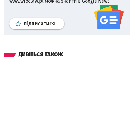
www.wroclaw.pl можна знайти в Google News!
Профіль
google news
wroclaw.p
підписатися
ДИВІТЬСЯ ТАКОЖ