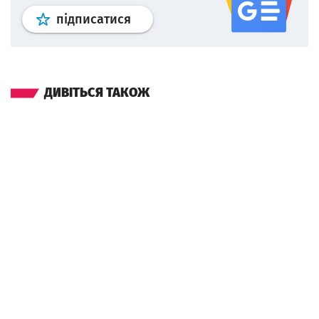
Профіль
google news
wroclaw.p
підписатися
ДИВІТЬСЯ ТАКОЖ