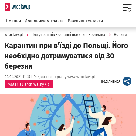
Serwis informacyjny wroclaw.pl
Menu
Новини
Довідники мігранта
Важливі контакти
wroclaw.pl
Для українців - останні новини з Вроцлава
Новини
Карантин при в’їзді до Польщі. Його
необхідно дотримуватися від 30
березня
Data publikacji:
Autor:
09.04.2021 11:45 |
Редактори порталу www.wroclaw.pl
artykuł
Поділитися
Materiał archiwalny
Kliknij, aby powiększyć