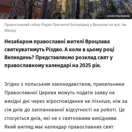
Leszek Więckowski
Православний собор Різдва Пресвятої Богородиці у Вроцлаві на вул. św.
Mikołaj
Незабаром православні жителі Вроцлава
святкуватимуть Різдво. А коли в цьому році
Великдень? Представляємо розклад свят у
православному календарі на 2025 рік.
Згідно з польським законодавством, прихильники
Православної Церкви можуть подати заяву на
вихідні дні через віросповідання не пізніше, ніж за
сім днів до запланованої відсутності на роботі. Це
стосується днів, які не є святковими вихідними.
Який вигляд має календар православних свят