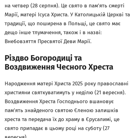
на четвер (28 серпня). Це свято в пам'ять смерті
Марії, матері Ісуса Христа. У Католицькій Церкві та
традиції, що поширена в Польщі, це свято має
дещо інше тлумачення, також і в назві:
Внебовзяття Пресвятої Деви Марії.
Різдво Богородиці та
Воздвиження Чесного Хреста
Народження матері Христа 2025 року православні
християни святкуватимуть у неділю (21 вересня).
Воздвиження Хреста Господнього вшановує
пам'ять знайденого святою Єленою залишків
хреста та передача їх до храму в Єрусалимі, це
свято припадає в цьому році на суботу (27
вересня).