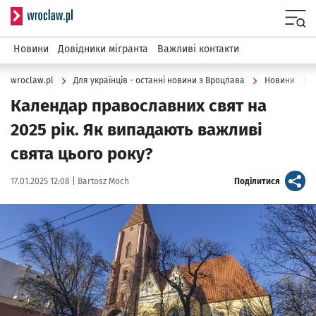
Serwis informacyjny wroclaw.pl
Menu
Новини
Довідники мігранта
Важливі контакти
wroclaw.pl
Для українців - останні новини з Вроцлава
Новини
Календар православних свят на
2025 рік. Як випадають важливі
свята цього року?
Data publikacji:
Autor:
artykuł
17.01.2025 12:08 |
Bartosz Moch
Поділитися
Kliknij, aby powiększyć