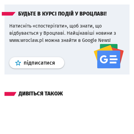
БУДЬТЕ В КУРСІ ПОДІЙ У ВРОЦЛАВІ!
Натисніть «спостерігати», щоб знати, що
відбувається у Вроцлаві.
Найцікавіші новини з
www.wroclaw.pl можна знайти в Google News!
Профіль
google news
wroclaw.p
підписатися
ДИВІТЬСЯ ТАКОЖ