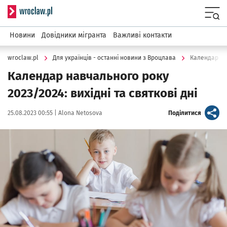
Serwis informacyjny wroclaw.pl
Menu
Новини
Довідники мігранта
Важливі контакти
wroclaw.pl
Для українців - останні новини з Вроцлава
Календар нав
Календар навчального року
2023/2024: вихідні та святкові дні
Data publikacji:
Autor:
artykuł
25.08.2023 00:55 |
Alona Netosova
Поділитися
Kliknij, aby powiększyć