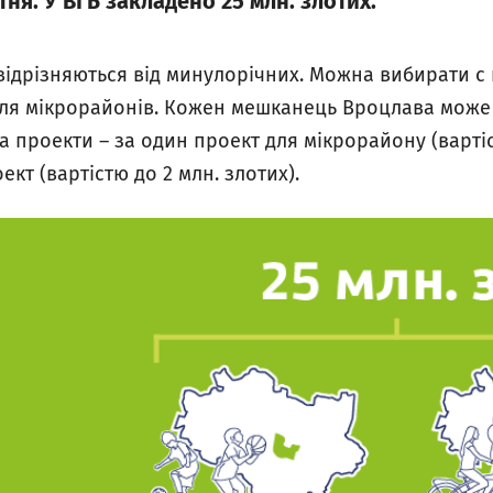
ня. У ВГБ закладено 25 млн. злотих.
відрізняються від минулорічних. Можна вибирати с 
 для мікрорайонів. Кожен мешканець Вроцлава може
а проекти – за один проект для мікрорайону (вартіс
ект (вартістю до 2 млн. злотих).