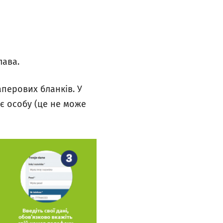
лава.
перових бланків. У
є особу (це не може