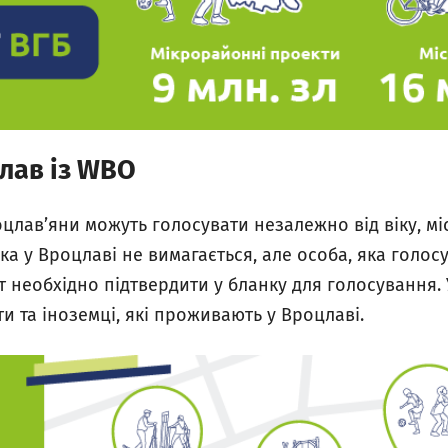
лав із WBO
цлавʼяни можуть голосувати незалежно від віку, мі
а у Вроцлаві не вимагається, але особа, яка голос
т необхідно підтвердити у бланку для голосування. 
ти та іноземці, які проживають у Вроцлаві.