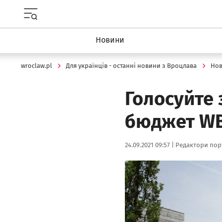
Menu główne portalu wroclaw.pl
Новини
wroclaw.pl
Для українців - останні новини з Вроцлава
Но
Голосуйте
бюджет WB
Data publikacji:
Autor:
24.09.2021 09:57 |
Редактори порт
Kliknij, aby powiększyć