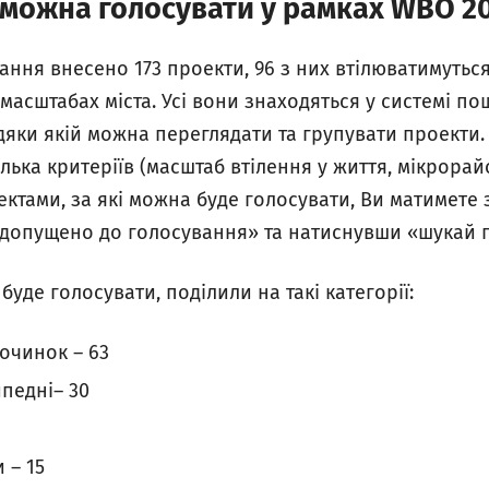
 можна голосувати у рамках WBO 2
ання внесено 173 проекти, 96 з них втілюватимуться
 масштабах міста. Усі вони знаходяться у системі по
дяки якій можна переглядати та групувати проекти.
лька критеріїв (масштаб втілення у життя, мікрорайо
ектами, за які можна буде голосувати, Ви матимете
допущено до голосування» та натиснувши «шукай 
буде голосувати, поділили на такі категорії:
очинок – 63
ипедні– 30
 – 15