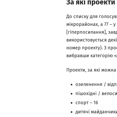
За які проекти
До списку для голосув
мікрорайонах, а 77 – у
[гіперпосилання], зав
використовується декі
номер проекту). З про
вибравши категорію «
Проекти, за які можна 
озеленення / відп
пішохідні / велос
спорт – 16
дитячі майданчики