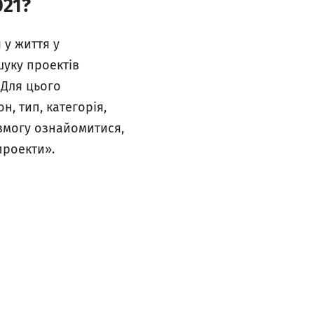
021?
 у життя у
шуку проектів
 Для цього
н, тип, категорія,
 змогу ознайомитися,
проекти».