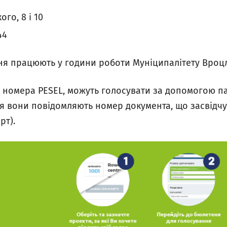
ого, 8 і 10
44
ня працюють у години роботи Муніципалітету Вроц
є номера PESEL, можуть голосувати за допомогою па
ня вони повідомляють номер документа, що засвідчу
рт).