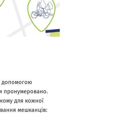
а допомогою
ки пронумеровано.
дному для кожної
ування мешканців: