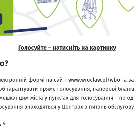
Голосуйте – натисніть на картинку
мо?
лектронній формі на сайті
www.wroclaw.pl/wbo
та з
об гарантувати пряме голосування, паперові блан
мешканцям міста у пунктах для голосування – по о
лосування знаходяться у Центрах з питань обслугов
, 4