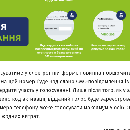
осуватиме у електронній формі, повинна повідомит
 На цей номер буде надіслано СМС-повідомлення із
ердити участь у голосуванні. Лише після того, як у 
ено код активації, відданий голос буде зареєстрова
ера телефону може голосувати максимум 5 осіб. Ос
е жодних витрат.