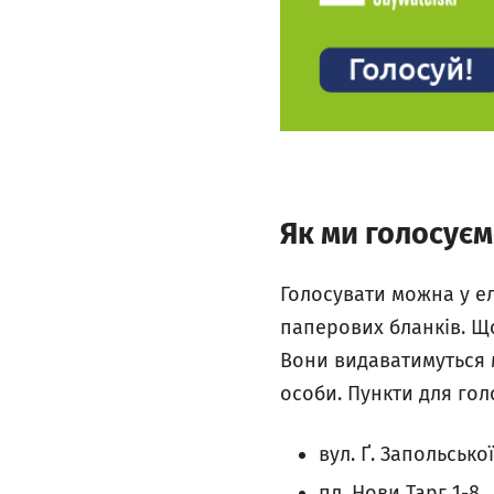
Як ми голосує
Голосувати можна у е
паперових бланків. Щ
Вони видаватимуться 
особи. Пункти для го
вул. Ґ. Запольської
пл. Нови Тарг 1-8