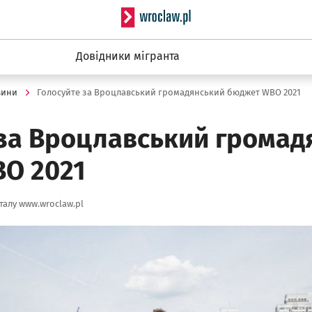
Serwis informacyjny wro
Довідники мігранта
вини
Голосуйте за Вроцлавський громадянський бюджет WBO 2021
 за Вроцлавський громад
O 2021
алу www.wroclaw.pl