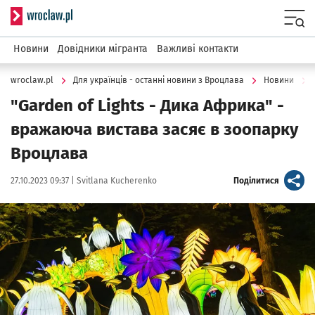
Serwis informacyjny wroclaw.pl
Menu
Новини
Довідники мігранта
Важливі контакти
wroclaw.pl
Для українців - останні новини з Вроцлава
Новини
"Garden of Lights - Дика Африка" -
вражаюча вистава засяє в зоопарку
Вроцлава
Data publikacji:
Autor:
artykuł
27.10.2023 09:37 |
Svitlana Kucherenko
Поділитися
Kliknij, aby powiększyć