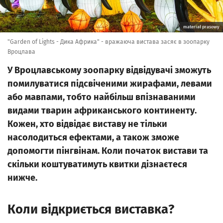
materiał prasowy
"Garden of Lights - Дика Африка" - вражаюча вистава засяє в зоопарку
Вроцлава
У Вроцлавському зоопарку відвідувачі зможуть
помилуватися підсвіченими жирафами, левами
або мавпами, тобто найбільш впізнаваними
видами тварин африканського континенту.
Кожен, хто відвідає виставу не тільки
насолодиться ефектами, а також зможе
допомогти пінгвінам. Коли початок вистави та
скільки коштуватимуть квитки дізнаєтеся
нижче.
Коли відкриється виставка?