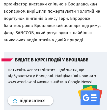
організатор виставки спільно з Вроцлавським
зоопарком вирішили пожертвувати 1 злотий на
порятунок пінгвінів з мису Терн. Впродовж
багатьох років Вроцлавський зоопарк підтримує
Фонд SANCCOB, який рятує один з найбільш
зникаючих видів птахів у дикій природі.
БУДЬТЕ В КУРСІ ПОДІЙ У ВРОЦЛАВІ!
Натисніть «спостерігати», щоб знати, що
відбувається у Вроцлаві.
Найцікавіші новини з
www.wroclaw.pl можна знайти в Google News!
Профіль
google news
wroclaw.p
підписатися