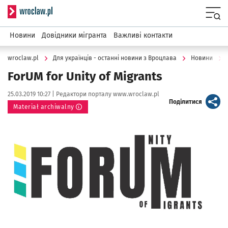
Serwis informacyjny wroclaw.pl
Menu
Новини
Довідники мігранта
Важливі контакти
wroclaw.pl
Для українців - останні новини з Вроцлава
Новини
ForUM for Unity of Migrants
Data publikacji:
Autor:
25.03.2019 10:27 |
Редактори порталу www.wroclaw.pl
artykuł
Поділитися
Materiał archiwalny
Kliknij, aby powiększyć