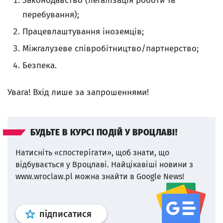
Законодавство (легалізація роботи та
перебування);
Працевлаштування іноземців;
Міжгалузеве співробітництво/партнерство;
Безпека.
Увага! Вхід лише за запрошеннями!
БУДЬТЕ В КУРСІ ПОДІЙ У ВРОЦЛАВІ!
Натисніть «спостерігати», щоб знати, що
відбувається у Вроцлаві.
Найцікавіші новини з
www.wroclaw.pl можна знайти в Google News!
Профіль
google news
wroclaw.p
підписатися