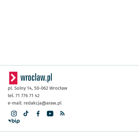
pl. Solny 14,
50-062
Wrocław
tel. 71 776 71 42
e-mail:
redakcja@araw.pl