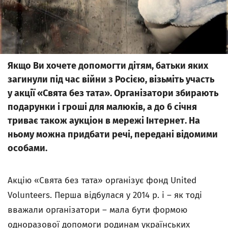
Якщо Ви хочете допомогти дітям, батьки яких
загинули під час війни з Росією, візьміть участь
у акції «Свята без тата». Організатори збирають
подарунки і гроші для малюків, а до 6 січня
триває також аукціон в мережі Інтернет. На
ньому можна придбати речі, передані відомими
особами.
Акцію «Свята без тата» організує фонд United
Volunteers. Перша відбулася у 2014 р. і – як тоді
вважали організатори – мала бути формою
одноразової допомоги родинам українських