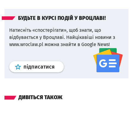
БУДЬТЕ В КУРСІ ПОДІЙ У ВРОЦЛАВІ!
Натисніть «спостерігати», щоб знати, що
відбувається у Вроцлаві.
Найцікавіші новини з
www.wroclaw.pl можна знайти в Google News!
Профіль
google news
wroclaw.p
підписатися
ДИВІТЬСЯ ТАКОЖ