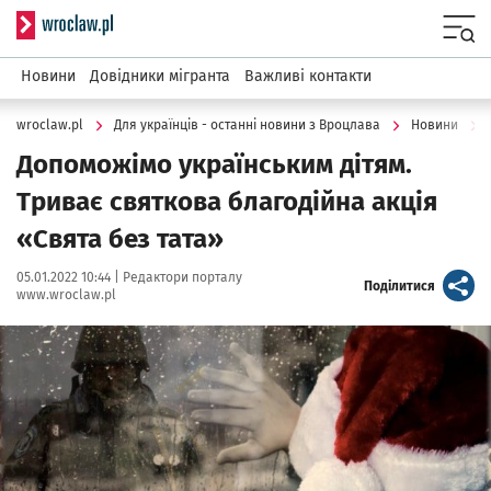
Serwis informacyjny wroclaw.pl
Menu
Новини
Довідники мігранта
Важливі контакти
wroclaw.pl
Для українців - останні новини з Вроцлава
Новини
Допоможімо українським дітям.
Триває святкова благодійна акція
«Свята без тата»
Data publikacji:
Autor:
05.01.2022 10:44 |
Редактори порталу
artykuł
Поділитися
www.wroclaw.pl
Kliknij, aby powiększyć