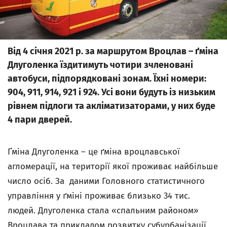
Від 4 січня 2021 р. за маршрутом Вроцлав – ґміна
Длуголенка їздитимуть чотири зчленовані
автобуси, підпорядковані зонам. Їхні номери:
904, 911, 914, 921 i 924. Усі вони будуть із низьким
рівнем підлоги та акліматизаторами, у них буде
4 пари дверей.
Ґміна Длуголенка – це ґміна вроцлавської
агломерації, на території якої проживає найбільше
число осіб. За даними Головного статистичного
управління у ґміні проживає близько 34 тис.
людей. Длуголенка стала «спальним районом»
Вроцлава та прикладом розвитку субурбанізації.