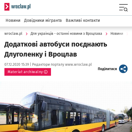
Serwis informacyjny wroclaw.pl
Menu
Новини
Довідники мігранта
Важливі контакти
wroclaw.pl
Для українців - останні новини з Вроцлава
Новини
Додаткові автобуси поєднають
Длуголенку і Вроцлав
Data publikacji:
Autor:
07.12.2020 15:39 |
Редактори порталу www.wroclaw.pl
artykuł
Поділитися
Materiał archiwalny
Kliknij, aby powiększyć