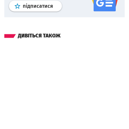
Профіль
google news
wroclaw.p
підписатися
ДИВІТЬСЯ ТАКОЖ