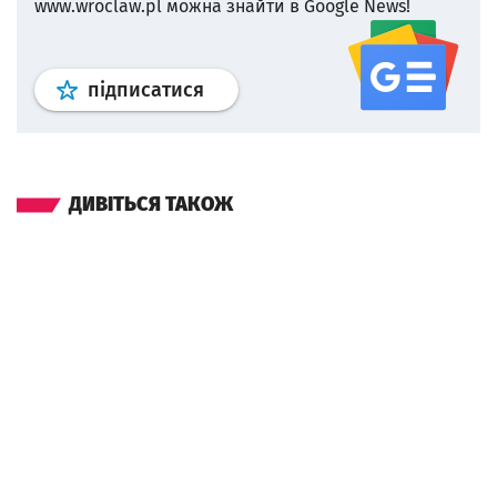
www.wroclaw.pl можна знайти в Google News!
Профіль
google news
wroclaw.p
підписатися
ДИВІТЬСЯ ТАКОЖ