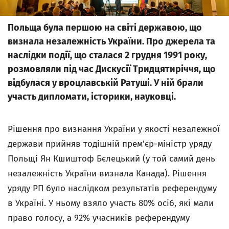
Польща була першою на світі державою, що
визнала незалежність України. Про джерела та
наслідки події, що сталася 2 грудня 1991 року,
розмовляли під час Дискусії Тридцятиріччя, що
відбулася у вроцлавській Ратуші. У ній брали
участь дипломати, історики, науковці.
Рішення про визнання України у якості незалежної
держави прийняв тодішній прем’єр-міністр уряду
Польщі Ян Кшиштоф Бєлецький (у той самий день
незалежність України визнала Канада). Рішення
уряду РП було наслідком результатів референдуму
в Україні. У ньому взяло участь 80% осіб, які мали
право голосу, а 92% учасників референдуму