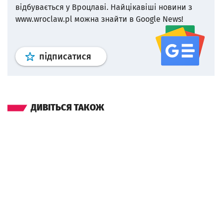
відбувається у Вроцлаві.
Найцікавіші новини з
www.wroclaw.pl можна знайти в Google News!
Профіль
google news
wroclaw.p
підписатися
ДИВІТЬСЯ ТАКОЖ