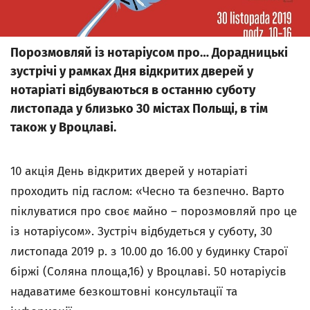
Порозмовляй із нотаріусом про… Дорадницькі
зустрічі у рамках Дня відкритих дверей у
нотаріаті відбуваються в останню суботу
листопада у близько 30 містах Польщі, в тім
також у Вроцлаві.
10 акція День відкритих дверей у нотаріаті
проходить під гаслом: «Чесно та безпечно. Варто
піклуватися про своє майно – порозмовляй про це
із нотаріусом». Зустріч відбудеться у суботу, 30
листопада 2019 р. з 10.00 до 16.00 у будинку Старої
біржі (Соляна площа,16) у Вроцлаві. 50 нотаріусів
надаватиме безкоштовні консультації та