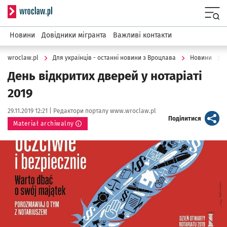
Serwis informacyjny wroclaw.pl
Menu
Новини
Довідники мігранта
Важливі контакти
wroclaw.pl
Для українців - останні новини з Вроцлава
Новини
День відкритих дверей у нотаріаті
2019
Data publikacji:
Autor:
29.11.2019 12:21 |
Редактори порталу www.wroclaw.pl
artykuł
Поділитися
Materiał archiwalny
Kliknij, aby powiększyć