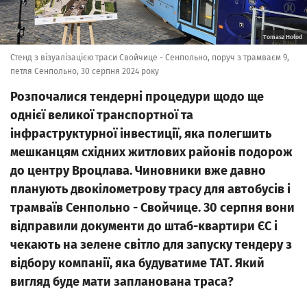
Tomasz Hołod
Стенд з візуалізацією траси Свойчице - Сенпольно, поруч з трамваєм 9,
петля Сенпольно, 30 серпня 2024 року
Розпочалися тендерні процедури щодо ще
однієї великої транспортної та
інфраструктурної інвестиції, яка полегшить
мешканцям східних житлових районів подорож
до центру Вроцлава. Чиновники вже давно
планують двокілометрову трасу для автобусів і
трамваїв Сенпольно - Свойчице. 30 серпня вони
відправили документи до штаб-квартири ЄС і
чекають на зелене світло для запуску тендеру з
відбору компанії, яка будуватиме ТАТ. Який
вигляд буде мати запланована траса?