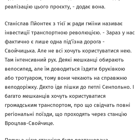
реалізацію цього проєкту, - додає вона.
Станіслав Пйонтек з тієї ж ради гмііни називає
інвестиції транспортною революцією. - Зараз у нас
фактично є лише одна під'їзна дорога -
Свойчицька. Але не всі хочуть користуватися нею.
Там інтенсивний рух. Деякі мешканці обирають
велосипед, але їм доводиться їздити бруківкою
або тротуаром, тому вони чекають на справжню
велодоріжку. Дехто іде пішки до петлі Сенпольно. І
багато мешканців хочуть користуватися
громадським транспортом, про що свідчать повні
регіональні поїзди, що проходять через станцію
Вроцлав-Свойчице.