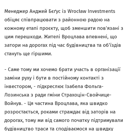
Менеджер Анджей Бєґус із Wrocław Investments
обіцяє співпрацювати з районною радою на
кожному етапі проєкту, щоб зменшити пов'язані з
цим перешкоди. Жителі Вроцлава впевнені, що
затори на дорогах під час будівництва та об'їздів
стануть ще гіршими.
- Саме тому ми хочемо брати участь в організації
заміни руху і бути в постійному контакті з
інвестором, - підкреслює Ізабела Фольга-
Лозинська з ради гміни Страхоцін-Свойчице-
Войнув. - Ця частина Вроцлава, яка швидко
розростається, роками страждає від заторів на
дорогах, тому ми від самого початку підтримували
будівництво траси та сподіваємося на швидку