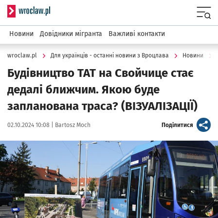
Serwis informacyjny wroclaw.pl
Menu
Новини
Довідники мігранта
Важливі контакти
wroclaw.pl
Для українців - останні новини з Вроцлава
Новини
Будівництво ТАТ на Свойчице стає
дедалі ближчим. Якою буде
запланована траса? (ВІЗУАЛІЗАЦІЇ)
Data publikacji:
Autor:
artykuł
02.10.2024 10:08 |
Bartosz Moch
Поділитися
Kliknij, aby powiększyć