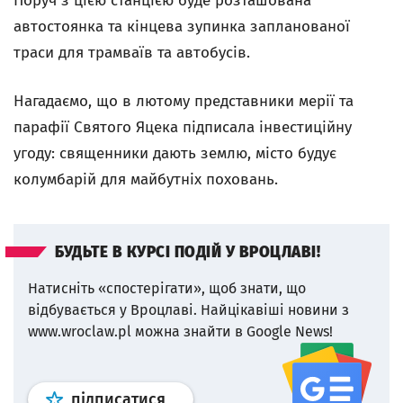
Поруч з цією станцією буде розташована
автостоянка та кінцева зупинка запланованої
траси для трамваїв та автобусів.
Нагадаємо, що в лютому представники мерії та
парафії Святого Яцека підписала інвестиційну
угоду: священники дають землю, місто будує
колумбарій для майбутніх поховань.
БУДЬТЕ В КУРСІ ПОДІЙ У ВРОЦЛАВІ!
Натисніть «спостерігати», щоб знати, що
відбувається у Вроцлаві.
Найцікавіші новини з
www.wroclaw.pl можна знайти в Google News!
Профіль
google news
wroclaw.p
підписатися