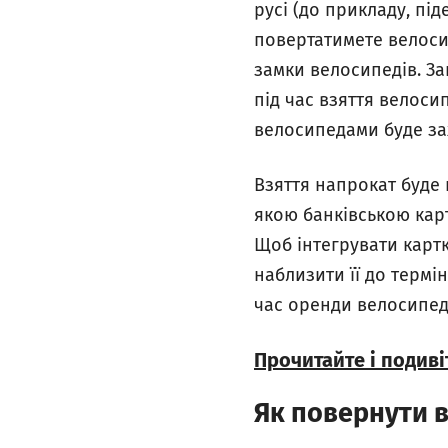
русі (до прикладу, під
повертатимете велосип
замки велосипедів. З
під час взяття велоси
велосипедами буде зах
Взяття напрокат буде 
якою банківською карт
Щоб інтегрувати карт
наблизити її до термі
час оренди велосипед
Прочитайте і подив
Як повернути 