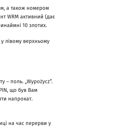
ям, а також номером
аунт WRM активний (дає
ринаймні 10 злотих.
т у лівому верхньому
у – поль. „Wypożycz”.
PIN, що був Вам
яти напрокат.
ці на час перерви у