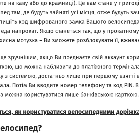
ете на каву або до крамниці). Це вам стане у пригоді
ед там, де будуть зайняті усі місця, отже будуть з
апишіть код шифрованого замка Вашого велосипеда
педа напрокат. Якщо станеться так, що у прокатному
исна мотузка – Ви зможете розблокувати її, вжива
ще зручнішим, якщо Ви поєднаєте свій аккаунт кори
кою, що можна наблизити до платіжного термінала 
ку з системою, достатньо лише при першому взятті
нала. Потім Ви вводите номер телефону та код PIN. В
а можна користуватися лише банківською карткою.
іться, як користуватися велосипедними доріжк
велосипед?