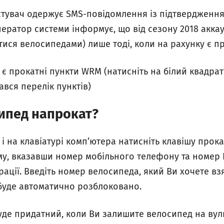
истувач одержує SMS-повідомлення із підтвердженн
 оператор системи інформує, що від сезону 2018 акк
ися велосипедами) лише тоді, коли на рахунку є п
е є прокатні пункти WRM (натисніть на білий квадра
ався перелік пунктів)
сипед напрокат?
 і на клавіатурі комп’ютера натисніть клавішу прокат
ему, вказавши номер мобільного телефону та номер 
рації. Введіть номер велосипеда, який Ви хочете вз
буде автоматично розблоковано.
е придатний, коли Ви залишите велосипед на вули