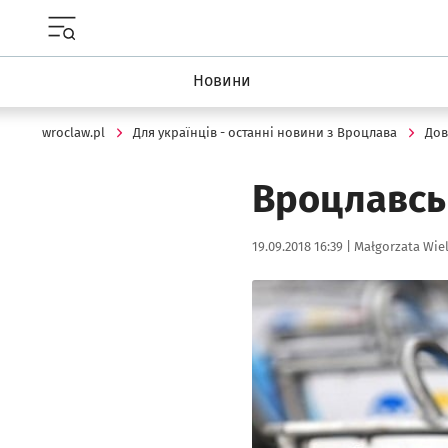
Menu główne portalu wroclaw.pl
Новини
wroclaw.pl
Для українців - останні новини з Вроцлава
Дов
Bроцлавсь
Data publikacji:
Autor:
19.09.2018 16:39 |
Małgorzata Wie
Kliknij, aby powiększyć