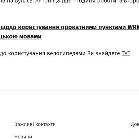
 на вул. cв. Антонія,8 (дні і години роботи: вівторок
ю щодо користування прокатними пунктами WR
ецькою мовами
одо користування велосипедами Ви знайдете
ТУТ
Важливі контакти
Дов
Новини