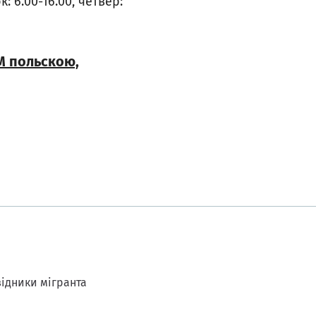
: 6.00-16.00, четвер:
M польскою,
ідники мігранта