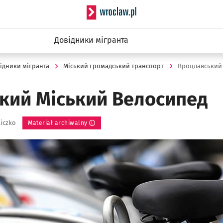
Serwis informacyjny wro
Довідники мігранта
ідники мігранта
Міський громадський транспорт
Bроцлавський
кий Mіський Bелосипед
liczko
Materiał archiwalny