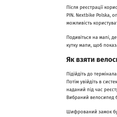
Після реєстрації кор
PIN. Nextbike Polska,
можливість користуват
Подивіться на мапі, д
кутку мапи, щоб показ
Як взяти вело
Підійдіть до термінала
Потім увійдіть в сист
наданий під час реєст
Вибраний велосипед 
Шифрований замок буд