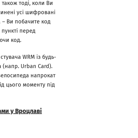
 також тоді, коли Ви
ачинені усі шифровані
 – Ви побачите код
 пункті перед
ючи код.
стувача WRM із будь-
(напр. Urban Card).
 велосипеда напрокат
ід цього моменту під
ами у Вроцлаві