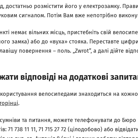
д, достатньо розмістити його у електрозамку. Пра
уковим сигналом. Потім Вам вже непотрібно викону
кті немає вільних місць, пристебніть свій велосипе
о замка) або до «вуха» стояка. Переставте цифри,
лавішу повернення – поль. „Zwrot”, а далі дійте від
ати відповіді на додаткові запит
з користування велосипедами знаходиться на кожно
торінці
.
 сумніви та питання, можете телефонувати до Бюро
: 71 738 11 11, 71 715 27 72 (цілодобово) або відвіда