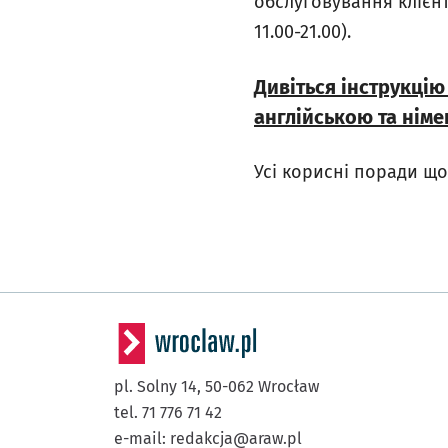
обслуговування клієнтів
11.00-21.00).
Дивіться інструкці
англійською та нім
Усі корисні поради щ
pl. Solny 14,
50-062
Wrocław
tel. 71 776 71 42
e-mail:
redakcja@araw.pl