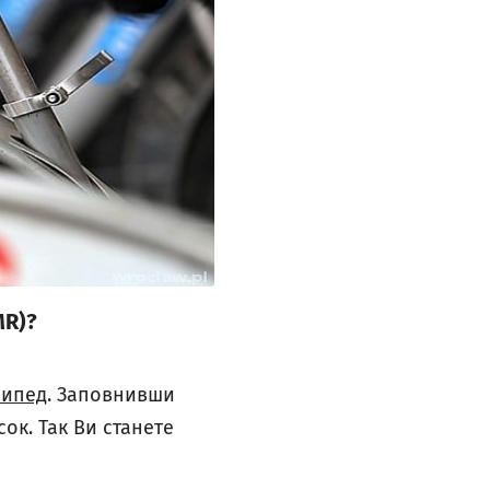
MR)?
сипед
. Заповнивши
ок. Так Ви станете