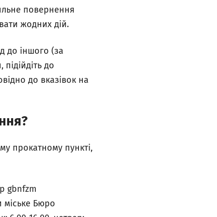
вильне повернення
вати жодних дій.
д до іншого (за
 підійдіть до
повідно до вказівок на
ання?
му прокатному пункті,
 p gbnfzm
ти міське Бюро