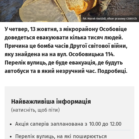
fot. Marek Gwóźdź, oficer prasowy CSWIiCh
У четвер, 13 жовтня, з мiкрорайону Особовіце
доведеться евакуювати кілька тисяч людей.
Причина це бомба часів Другої світової війни,
яку знайдена на на вул. Особовицька 114.
Перелік вулиць, де буде евакуація, де будуть
автобуси та в який незручний час. Подробиці.
Найважливіша інформація
(натисніть, щоб піти)
Акція саперів запланована з 10.00 до 12.00
Перелік вулиць, на які поширюється