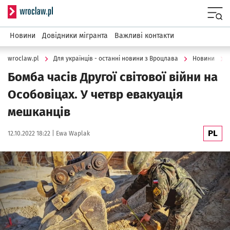
Serwis informacyjny wroclaw.pl
Menu
Новини
Довідники мігранта
Важливі контакти
wroclaw.pl
Для українців - останні новини з Вроцлава
Новини
Бомба часів Другої світової війни на
Особовіцах. У четвр евакуацiя
мешканцiв
PL
Data publikacji:
Autor:
12.10.2022 18:22 |
Ewa Waplak
Kliknij, aby powiększyć