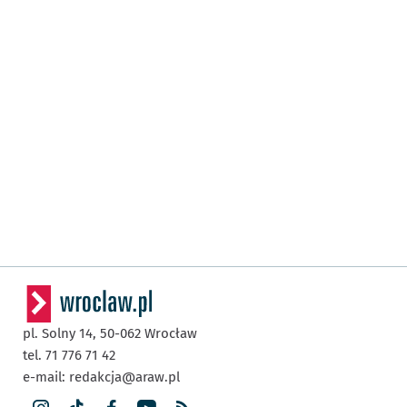
pl. Solny 14,
50-062
Wrocław
tel. 71 776 71 42
e-mail:
redakcja@araw.pl