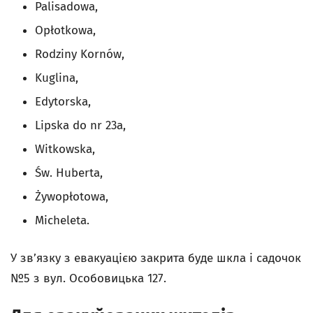
Palisadowa,
Opłotkowa,
Rodziny Kornów,
Kuglina,
Edytorska,
Lipska do nr 23a,
Witkowska,
Św. Huberta,
Żywopłotowa,
Micheleta.
У зв’язку з евакуацією закрита буде шкла i садочок
№5 з вул. Особовицька 127.