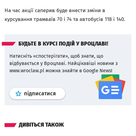
На час акцiї саперив буде внести зміни в
курсування трамваїв 70 і 74 та автобусів 118 і 140.
БУДЬТЕ В КУРСІ ПОДІЙ У ВРОЦЛАВІ!
Натисніть «спостерігати», щоб знати, що
відбувається у Вроцлаві.
Найцікавіші новини з
www.wroclaw.pl можна знайти в Google News!
Профіль
google news
wroclaw.p
підписатися
ДИВІТЬСЯ ТАКОЖ