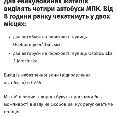
Для евакуйованих жителів
виділять чотири автобуси МПК. Від
8 години ранку чекатимуть у двох
місцях:
два автобуси на перехресті вулиць
Особовицька/Липська
два автобуси на перехресті вулиць Osobowicka
/ Jarocińska
Вихід із небезпечної зони (відправлення
автобусів) о 09.45
Міст Мiлеiйний і дорога будуть проїзними без
можливості виїзду на Особовіце. Рух регулюватиме
поліція.