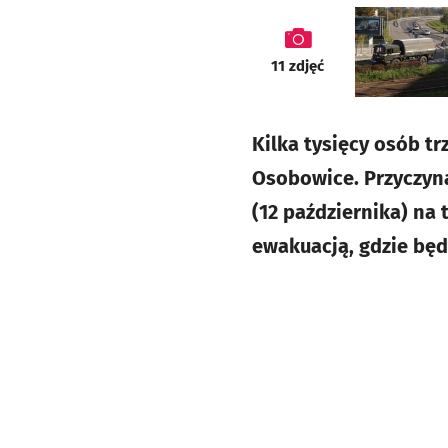
galeria
11
zdjęć
Kilka tysięcy osób t
Osobowice. Przyczyną
(12 października) na 
ewakuacją, gdzie będ