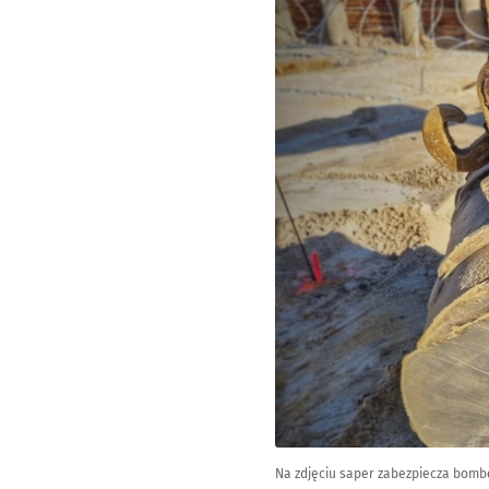
Kliknij, aby zobaczyć galer
Kliknij, aby powiększyć
Na zdjęciu saper zabezpiecza bomb