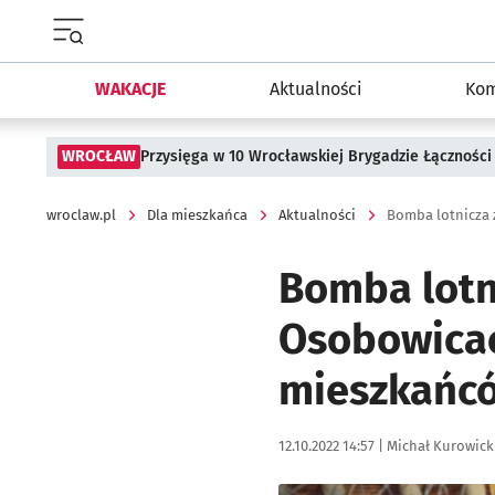
Menu główne portalu wroclaw.pl
WAKACJE
Aktualności
Kom
WROCŁAW
Przysięga w 10 Wrocławskiej Brygadzie Łączności
wroclaw.pl
Dla mieszkańca
Aktualności
Bomba lotni
Osobowicac
mieszkańcó
Data publikacji:
Autor:
12.10.2022 14:57 |
Michał Kurowick