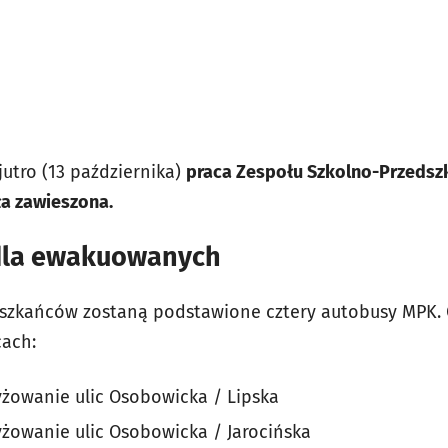
jutro (13 października)
praca Zespołu Szkolno-Przedszko
ła zawieszona.
dla ewakuowanych
zkańców zostaną podstawione cztery autobusy MPK. 
cach:
żowanie ulic Osobowicka / Lipska
żowanie ulic Osobowicka / Jarocińska