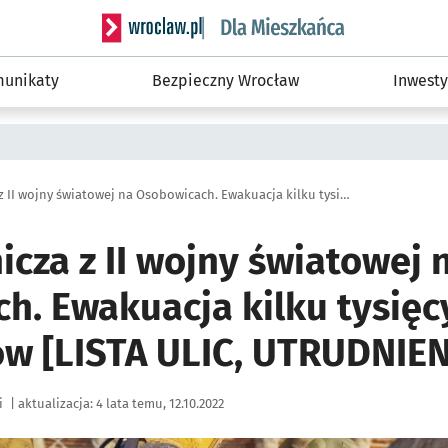
Serwis informacyjny wroclaw.pl podserwis: Dla
unikaty
Bezpieczny Wrocław
Inwesty
Bomba lotnicza z II wojny światowej na Osobowicach. Ewakuacja kilku tysięcy mieszkańców [LISTA ULIC, UTRUDNIENIA]
cza z II wojny światowej 
h. Ewakuacja kilku tysięc
w [LISTA ULIC, UTRUDNIEN
i
|
aktualizacja:
4 lata temu, 12.10.2022