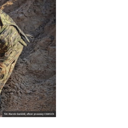
fot. Marek Gwóźdź, oficer prasowy CSWIiCh