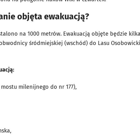
tanie objęta ewakuacją?
stalono na 1000 metrów. Ewakuacją objęte będzie kilka
obwodnicy śródmiejskiej (wschód) do Lasu Osobowickie
uacją:
mostu milenijnego do nr 177),
mska,