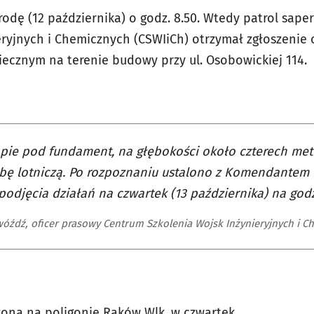
dę (12 października) o godz. 8.50. Wtedy patrol saper
eryjnych i Chemicznych (
CSWIiCh)
otrzymał zgłoszenie 
ecznym na terenie budowy przy ul. Osobowickiej 114.
pie pod fundament, na głębokości około czterech met
ę lotniczą. Po rozpoznaniu ustalono z Komendantem Po
podjęcia działań na czwartek (13 października) na godz
óźdź, oficer prasowy Centrum Szkolenia Wojsk Inżynieryjnych i C
ona na poligonie Raków Wlk. w czwartek.