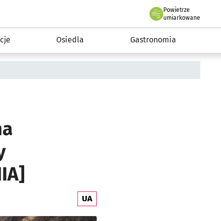
Powietrze
we Wrocławiu
 mieszkańca
umiarkowane
cje
Osiedla
Gastronomia
na
y
IA]
UA