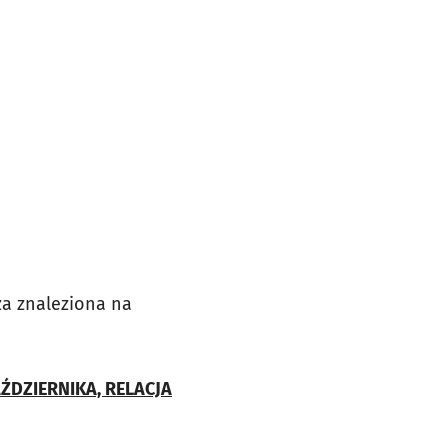
0
za znaleziona na
AŹDZIERNIKA, RELACJA