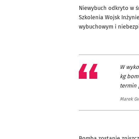
Niewybuch odkryto w śro
Szkolenia Wojsk Inżyni
wybuchowym i niebezpi
W wyko
kg bomb
termin 
Marek Gw
Bomba zostanie zniszcz