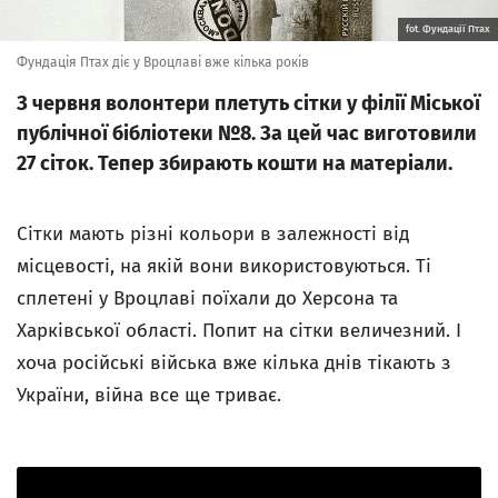
fot. Фундації Птах
Фундація Птах діє у Вроцлаві вже кілька років
З червня волонтери плетуть сітки у філії Міської
публічної бібліотеки №8. За цей час виготовили
27 сіток. Тепер збирають кошти на матерiали.
Сітки мають різні кольори в залежності від
місцевості, на якій вони використовуються. Тi
сплетені у Вроцлаві поїхали до Херсона та
Харківської області. Попит на сітки величезний. І
хоча російські війська вже кілька днів тікають з
України, війна все ще триває.