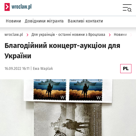
Serwis informacyjny wroclaw.pl
Menu
Новини
Довідники мігранта
Важливі контакти
wroclaw.pl
Для українців - останні новини з Вроцлава
Новини
Благодійний концерт-аукціон для
України
PL
Data publikacji:
Autor:
16.09.2022 16:11 |
Ewa Waplak
Kliknij, aby powiększyć