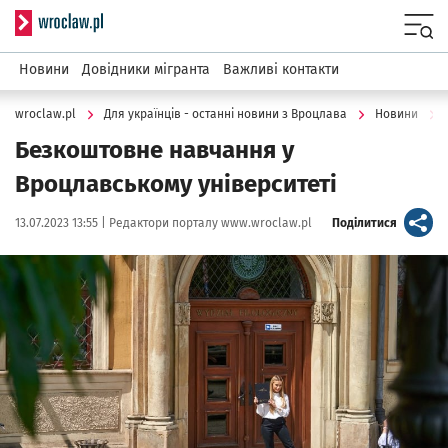
Serwis informacyjny wroclaw.pl
Menu
Новини
Довідники мігранта
Важливі контакти
wroclaw.pl
Для українців - останні новини з Вроцлава
Новини
Безкоштовне навчання у
Вроцлавському університеті
Data publikacji:
Autor:
artykuł
13.07.2023 13:55 |
Редактори порталу www.wroclaw.pl
Поділитися
Kliknij, aby powiększyć