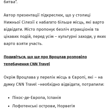
битва”.
Автор презентації підкреслює, що у столиці
Нижньої Сілезії є набагато більше місць, які варто
відвідати. Місто пропонує безліч атракціонів та
цікавих подій, перед усім – культурні заходи, у яких
варто взяти участь.
Подивіться, що ще про Вроцлав розповіло
телебачення CNN Travel
Окрім Вроцлава у перелік місць в Європі, які – на
думку CNN Travel
–необхідно відвідати, потрапили:
Пікос-де-Европа, Іспанія
Лофотенські острови, Норвегія