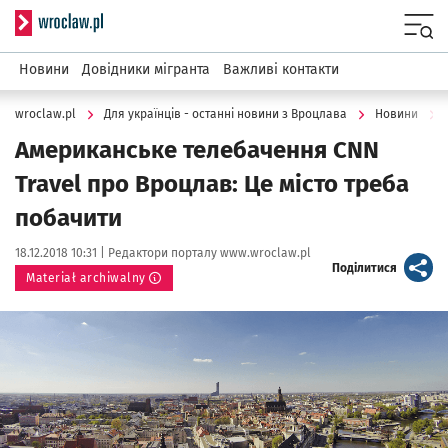
Serwis informacyjny wroclaw.pl
Menu
Новини
Довідники мігранта
Важливі контакти
wroclaw.pl
Для українців - останні новини з Вроцлава
Новини
Американське телебачення CNN
Travel про Вроцлав: Це місто треба
побачити
Data publikacji:
Autor:
18.12.2018 10:31 |
Редактори порталу www.wroclaw.pl
artykuł
Поділитися
Materiał archiwalny
Kliknij, aby powiększyć