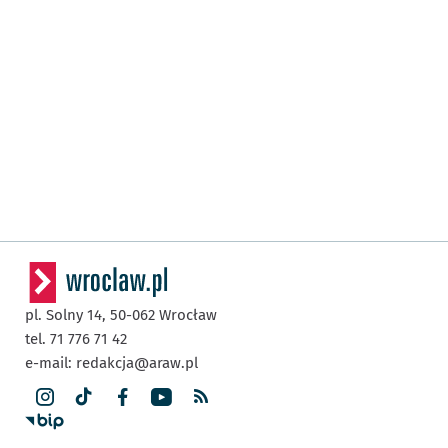
pl. Solny 14,
50-062
Wrocław
tel. 71 776 71 42
e-mail:
redakcja@araw.pl