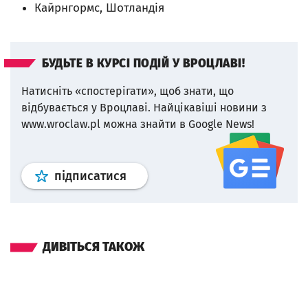
Кайрнгормс, Шотландія
БУДЬТЕ В КУРСІ ПОДІЙ У ВРОЦЛАВІ!
Натисніть «спостерігати», щоб знати, що
відбувається у Вроцлаві.
Найцікавіші новини з
www.wroclaw.pl можна знайти в Google News!
Профіль
google news
wroclaw.p
підписатися
ДИВІТЬСЯ ТАКОЖ