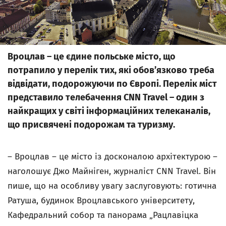
Вроцлав – це єдине польське місто, що
потрапило у перелік тих, які обов’язково треба
відвідати, подорожуючи по Європі. Перелік міст
представило телебачення CNN Travel – один з
найкращих у світі інформаційних телеканалів,
що присвячені подорожам та туризму.
– Вроцлав – це місто із досконалою архітектурою –
наголошує Джо Майніген, журналіст CNN Travel. Він
пише, що на особливу увагу заслуговують: готична
Ратуша, будинок Вроцлавського університету,
Кафедральний собор та панорама „Рацлавіцка