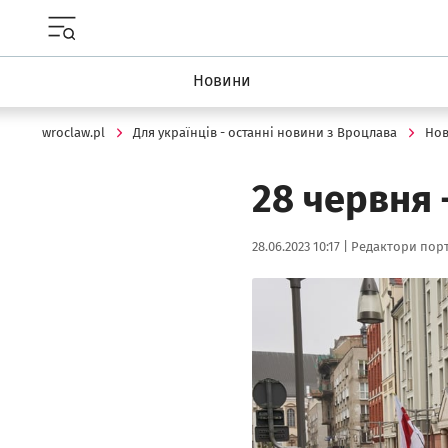
Menu główne portalu wroclaw.pl
Новини
wroclaw.pl
Для українців - останні новини з Вроцлава
Но
28 червня 
Data publikacji:
Autor:
28.06.2023 10:17 |
Редактори порт
Kliknij, aby powiększyć