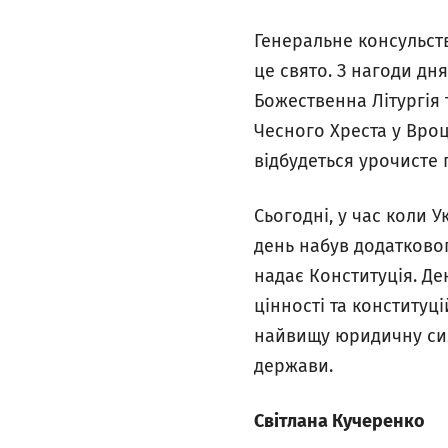
Генеральне консульств
це свято. З нагоди дня
Божественна Літургія 
Чесного Хреста у Вро
відбудеться урочисте 
Сьогодні, у час коли 
день набув додатковог
надає Конституція. Де
цінності та конституц
найвищу юридичну силу
держави.
Світлана Кучеренко