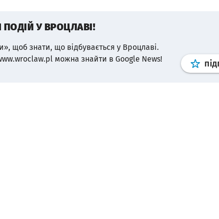
І ПОДІЙ У ВРОЦЛАВІ!
и», щоб знати, що відбувається у Вроцлаві.
www.wroclaw.pl можна знайти в Google News!
під