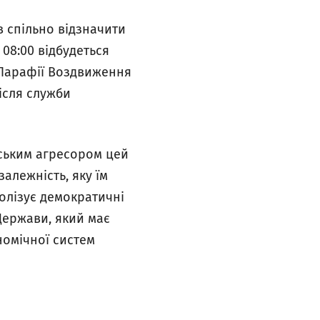
в спільно відзначити
 08:00 відбудеться
й Парафії Воздвиження
Після служби
ійським агресором цей
алежність, яку їм
волізує демократичні
 Держави, який має
номічної систем