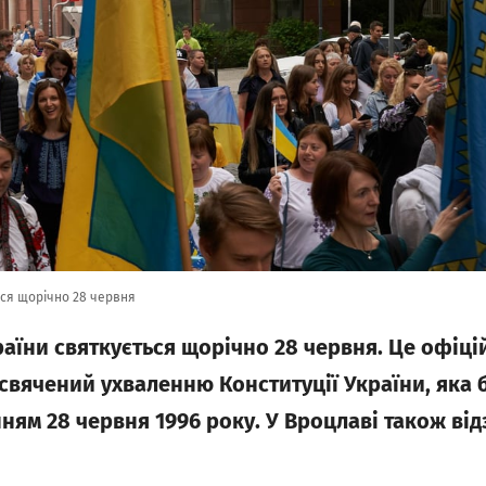
ться щорічно 28 червня
раїни святкується щорічно 28 червня. Це офіц
свячений ухваленню Конституції України, яка 
ям 28 червня 1996 року. У Вроцлаві також ві