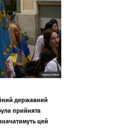
Tomasz Hołod
ійний державний
була прийнята
дзначатимуть цей