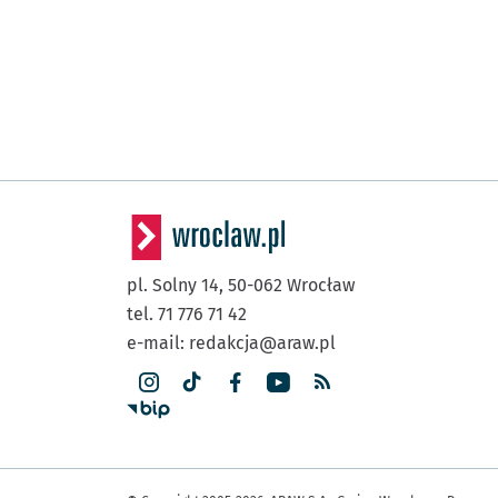
pl. Solny 14,
50-062
Wrocław
tel. 71 776 71 42
e-mail:
redakcja@araw.pl
Інша 