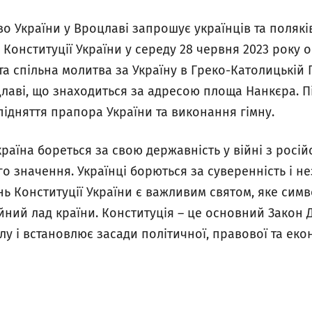
о України у Вроцлаві запрошує українців та полякі
 Конституції України у середу 28 червня 2023 року о
та спільна молитва за Україну в Греко-Католицькі
цлаві, що знаходиться за адресою площа Нанкєра. 
підняття прапора України та виконання гімну.
Україна бореться за свою державність у війні з рос
о значення. Українці борються за суверенність і нез
нь Конституції України є важливим святом, яке сим
ійний лад країни. Конституція – це основний Закон
 і встановлює засади політичної, правової та еко