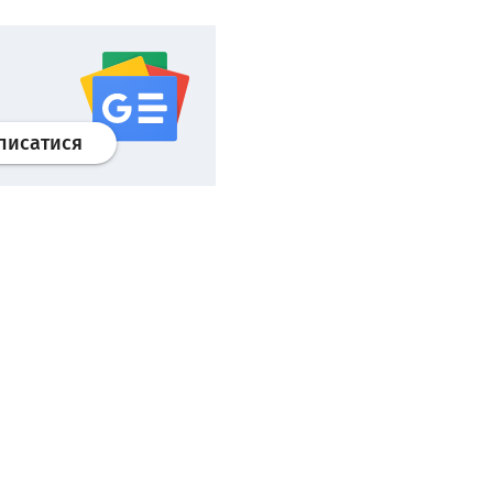
Профіль
google news
wroclaw.pl сервіс
писатися