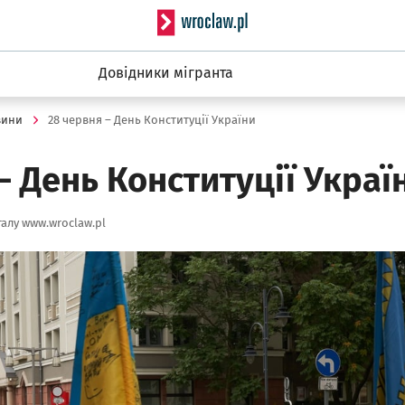
Serwis informacyjny wro
Довідники мігранта
вини
28 червня – День Конституції України
– День Конституції Украї
алу www.wroclaw.pl