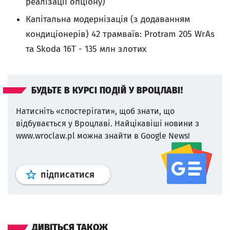
реалізації опціону)
Капітальна модернізація (з додаванням
кондиціонерів) 42 трамваїв: Protram 205 WrAs
та Skоdа 16T - 135 млн злотих
БУДЬТЕ В КУРСІ ПОДІЙ У ВРОЦЛАВІ!
Натисніть «спостерігати», щоб знати, що
відбувається у Вроцлаві.
Найцікавіші новини з
www.wroclaw.pl можна знайти в Google News!
Профіль
google news
wroclaw.p
підписатися
ДИВІТЬСЯ ТАКОЖ