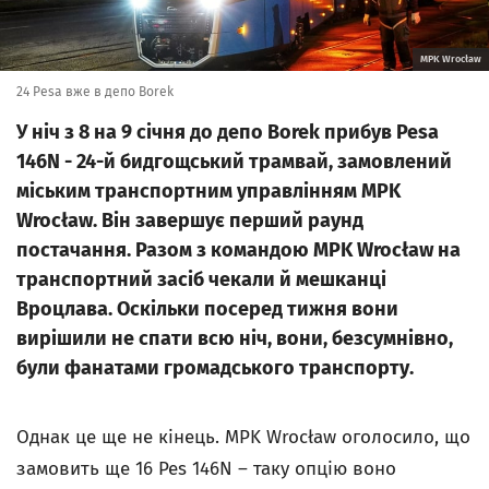
MPK Wrocław
24 Pesa вже в депо Borek
У ніч з 8 на 9 січня до депо Borek прибув Pesa
146N - 24-й бидгощський трамвай, замовлений
міським транспортним управлінням MPK
Wrocław. Він завершує перший раунд
постачання. Разом з командою MPK Wrocław на
транспортний засіб чекали й мешканці
Вроцлава. Оскільки посеред тижня вони
вирішили не спати всю ніч, вони, безсумнівно,
були фанатами громадського транспорту.
Однак це ще не кінець. MPK Wrocław оголосило, що
замовить ще 16 Pes 146N – таку опцію воно