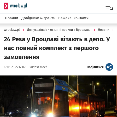
Serwis informacyjny wroclaw.pl
Menu
Новини
Довідники мігранта
Важливі контакти
wroclaw.pl
Для українців - останні новини з Вроцлава
Новини
24 Pesa у Вроцлаві вітають в депо. У
нас повний комплект з першого
замовлення
Data publikacji:
Autor:
artykuł
17.01.2025 12:02 |
Bartosz Moch
Поділитися
Kliknij, aby powiększyć