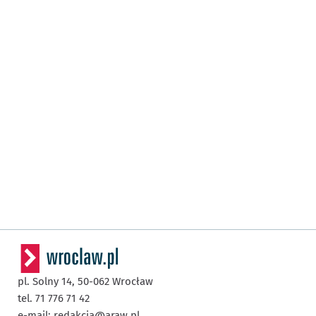
pl. Solny 14,
50-062
Wrocław
tel. 71 776 71 42
e-mail:
redakcja@araw.pl