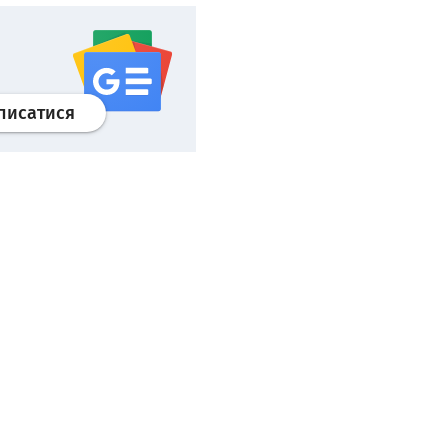
Профіль
google news
wroclaw.pl сервіс
писатися