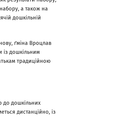
 набору, а також на
тячій дошкільній
нову, ґміна Вроцлав
и із дошкільним
батькам традиційною
р до дошкільних
иметься дистанційно, із