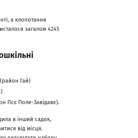
нті, а клопотання
исталося загалом 4245
ошкільні
 (район Гай)
)
он Псє Поле-Завідавє).
одила в інший садок,
итися від місця.
 як результати набору,