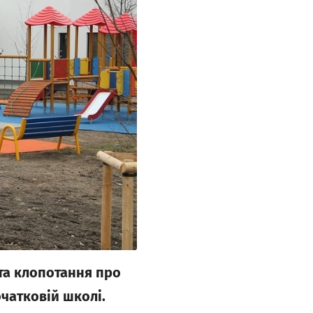
та клопотання про
очатковій школі.