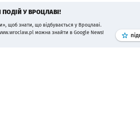
І ПОДІЙ У ВРОЦЛАВІ!
и», щоб знати, що відбувається у Вроцлаві.
www.wroclaw.pl можна знайти в Google News!
під