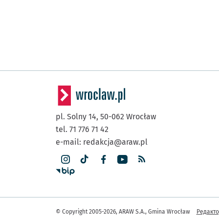
pl. Solny 14,
50-062
Wrocław
tel. 71 776 71 42
e-mail:
redakcja@araw.pl
Інша 
© Copyright 2005-2026, ARAW S.A., Gmina Wrocław
Редакт