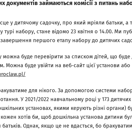
х документів займаються комісії з питань набо
сце у дитячому садочку, про який мріяли батьки, а 
у турі набору, стане відомо 23 квітня о 14.00. Ми пу
я завершення першого етапу набору до дитячих сад
у можна буде перевірити за списком дітей, що буде 
. Можна буде увійти на веб-сайт цієї установи або 
wroclaw.pl/
ракуватиме для нікого. За допомогою системи набор
отання. У 2021/2022 навчальному році у 173 дитячих
ошкільних установах, якими керують різні органи) бу
о кожен хотів би, щоб дошкільна установа дитини б
 батьків. Однак, якщо це не вдасться, бо бракувати