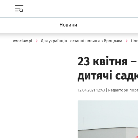
Menu główne portalu wroclaw.pl
Новини
wroclaw.pl
Для українців - останні новини з Вроцлава
Но
23 квітня 
дитячі сад
Data publikacji:
Autor:
12.04.2021 12:43 |
Редактори порт
Kliknij, aby powiększyć