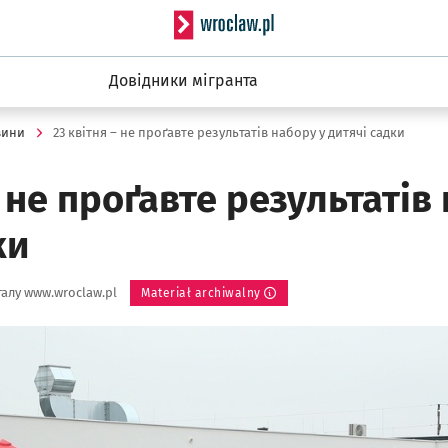
Serwis informacyjny wro
Довідники мігранта
вини
23 квітня – не проґавте результатів набору у дитячі садки
– не проґавте результатів
ки
алу www.wroclaw.pl
Materiał archiwalny