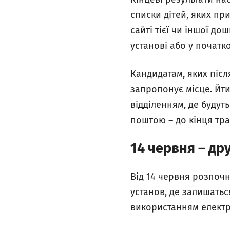
списки дітей, яких при
сайті тієї чи іншої до
установі або у початк
Кандидатам, яких післ
запропонує місце. Йти
відділенням, де будут
поштою – до кінця тра
14 червня – др
Від 14 червня розпочн
установ, де залишаться
використанням електро