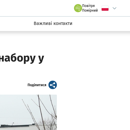
claw.pl
Повітря
Wybierz język
C
we Wrocławiu
Помірний
Важливі контакти
 набору у
artykuł
Поділитися