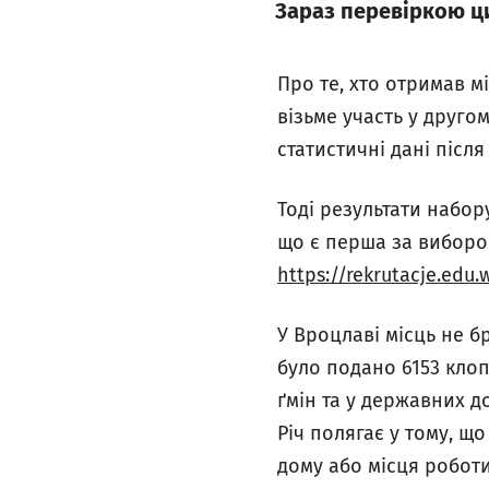
Зараз перевіркою ци
Про те, хто отримав мі
візьме участь у другом
статистичні дані післ
Тоді результати набор
що є перша за вибором
https://rekrutacje.edu.
У Вроцлаві місць не б
було подано 6153 клоп
ґмін та у державних д
Річ полягає у тому, щ
дому або місця роботи