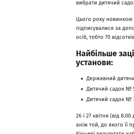
вибрати дитячий садок
Цього року новинкою 
підписувалися за доп
осіб, тобто 70 відсоткі
Найбільше заці
установи:
Державний дитячий
Дитячий садок № 5
Дитячий садок № 7
26 і 27 квітня (від 8.0
аніж той, до якого її 
Кінцеві результати наб