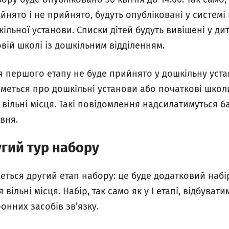
йнято і не прийнято, будуть опубліковані у системі
шкільної установи. Списки дітей будуть вивішені у ди
овій школі із дошкільним відділенням.
я першого етапу не буде прийнято у дошкільну уста
меться про дошкільні установи або початкові школ
ь вільні місця. Такі повідомлення надсилатимуться 
вня.
угий тур набору
еться другий етап набору: це буде додатковий набі
 вільні місця. Набір, так само як у І етапі, відбуват
нних засобів зв’язку.