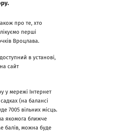
ру.
також про те, хто
блікуємо перші
очків Вроцлава.
доступний в установі,
на сайт
у у мережі Інтернет
 садках (на балансі
де 7005 вільних місць.
ула якомога ближче
ме балів, можна буде