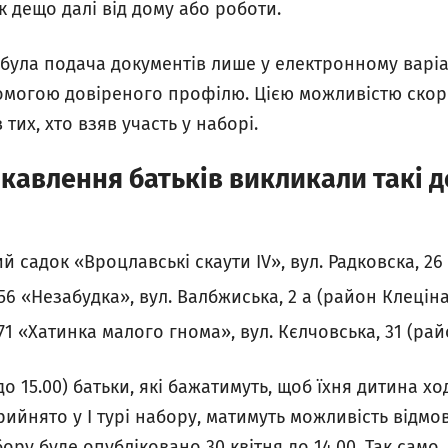
 дещо далі від дому або роботи.
була подача документів лише у електронному варіа
омогою довіреного профілю. Цією можливістю скор
в тих, хто взяв участь у наборі.
кавлення батьків викликали такі д
 садок «Вроцлавські скаути IV», вул. Радковска, 26
6 «Незабудка», вул. Валбжиська, 2 а (район Клеціна
1 «Хатинка малого гнома», вул. Кєлчовська, 31 (рай
0 до 15.00) батьки, які бажатимуть, щоб їхня дитина х
прийнято у І турі набору, матимуть можливість відмов
ору буде опубліковано 30 квітня до 14.00. Так само,