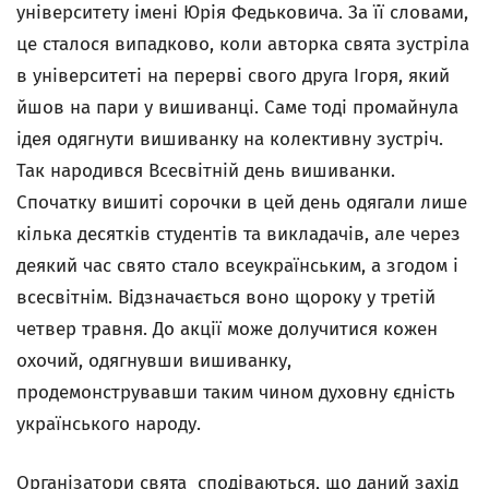
університету імені Юрія Федьковича. За її словами,
це сталося випадково, коли авторка свята зустріла
в університеті на перерві свого друга Ігоря, який
йшов на пари у вишиванці. Саме тоді промайнула
ідея одягнути вишиванку на колективну зустріч.
Так народився Всесвітній день вишиванки.
Спочатку вишиті сорочки в цей день одягали лише
кілька десятків студентів та викладачів, але через
деякий час свято стало всеукраїнським, а згодом і
всесвітнім. Відзначається воно щороку у третій
четвер травня. До акції може долучитися кожен
охочий, одягнувши вишиванку,
продемонструвавши таким чином духовну єдність
українського народу.
Організатори свята сподіваються, що даний захід