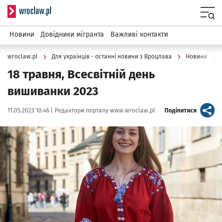
Serwis informacyjny wroclaw.pl
Menu
Новини
Довідники мігранта
Важливі контакти
wroclaw.pl
Для українців - останні новини з Вроцлава
Новини
18 травня, Всесвітній день
вишиванки 2023
Data publikacji:
Autor:
artykuł
11.05.2023 10:46 |
Редактори порталу www.wroclaw.pl
Поділитися
Kliknij, aby powiększyć