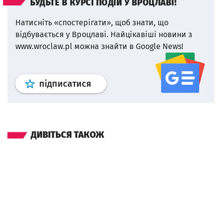
БУДЬТЕ В КУРСІ ПОДІЙ У ВРОЦЛАВІ!
Натисніть «спостерігати», щоб знати, що
відбувається у Вроцлаві.
Найцікавіші новини з
www.wroclaw.pl можна знайти в Google News!
Профіль
google news
wroclaw.p
підписатися
ДИВІТЬСЯ ТАКОЖ