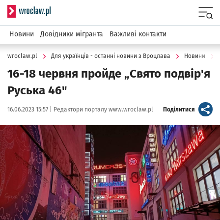
Serwis informacyjny wroclaw.pl
Menu
Новини
Довідники мігранта
Важливі контакти
wroclaw.pl
Для українців - останні новини з Вроцлава
Новини
16-18 червня пройде „Свято подвір'я
Руська 46"
Data publikacji:
Autor:
artykuł
16.06.2023 15:57 |
Редактори порталу www.wroclaw.pl
Поділитися
Kliknij, aby powiększyć