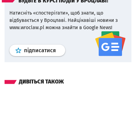
БУДЬТЕ В КУРСІ ПОДІЙ У ВРОЦЛАВІ!
Натисніть «спостерігати», щоб знати, що
відбувається у Вроцлаві.
Найцікавіші новини з
www.wroclaw.pl можна знайти в Google News!
Профіль
google news
wroclaw.p
підписатися
ДИВІТЬСЯ ТАКОЖ