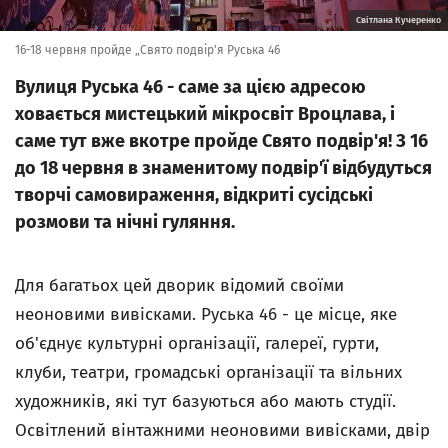
Світлана Кучеренко
16-18 червня пройде „Свято подвір'я Руська 46
Вулиця Руська 46 - саме за цією адресою
ховається мистецький мікросвіт Вроцлава, і
саме тут вже вкотре пройде Свято подвір'я! З 16
до 18 червня в знаменитому подвір'ї відбудуться
творчі самовираження, відкриті сусідські
розмови та нічні гуляння.
Для багатьох цей дворик відомий своїми
неоновими вивісками. Руська 46 - це місце, яке
об'єднує культурні організації, галереї, гурти,
клуби, театри, громадські організації та вільних
художників, які тут базуються або мають студії.
Освітлений вінтажними неоновими вивісками, двір