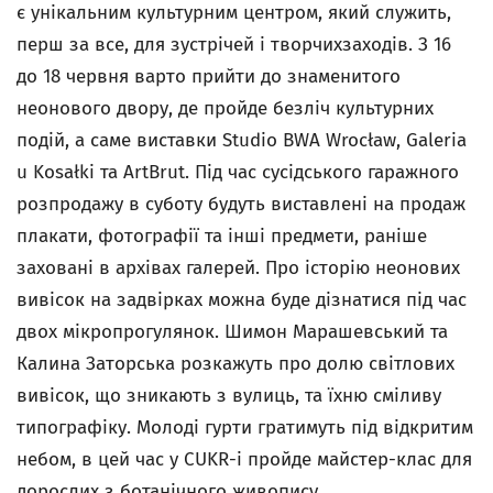
є унікальним культурним центром, який служить,
перш за все, для зустрічей і творчихзаходів. З 16
до 18 червня варто прийти до знаменитого
неонового двору, де пройде безліч культурних
подій, а саме виставки Studio BWA Wrocław, Galeria
u Kosałki та ArtBrut. Під час сусідського гаражного
розпродажу в суботу будуть виставлені на продаж
плакати, фотографії та інші предмети, раніше
заховані в архівах галерей. Про історію неонових
вивісок на задвірках можна буде дізнатися під час
двох мікропрогулянок. Шимон Марашевський та
Калина Заторська розкажуть про долю світлових
вивісок, що зникають з вулиць, та їхню сміливу
типографіку. Молоді гурти гратимуть під відкритим
небом, в цей час у CUKR-і пройде майстер-клас для
дорослих з ботанічного живопису.