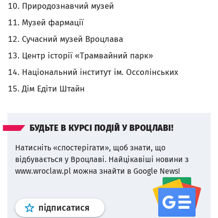
Природознавчий музей
Музей фармації
Сучасний музей Вроцлава
Центр історії «Трамвайний парк»
Національний інститут ім. Оссолінських
Дім Едіти Штайн
БУДЬТЕ В КУРСІ ПОДІЙ У ВРОЦЛАВІ!
Натисніть «спостерігати», щоб знати, що
відбувається у Вроцлаві.
Найцікавіші новини з
www.wroclaw.pl можна знайти в Google News!
Профіль
google news
wroclaw.p
підписатися