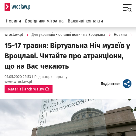
Serwis informacyjny wroclaw.pl
Menu
Новини
Довідники мігранта
Важливі контакти
wroclaw.pl
Для українців - останні новини з Вроцлава
Новини
15-17 травня: Віртуальна Ніч музеїв у
Вроцлаві. Читайте про атракціони,
що на Вас чекають
Data publikacji:
Autor:
07.05.2020 22:53 |
Редактори порталу
www.wroclaw.pl
artykuł
Поділитися
Materiał archiwalny
Kliknij, aby powiększyć