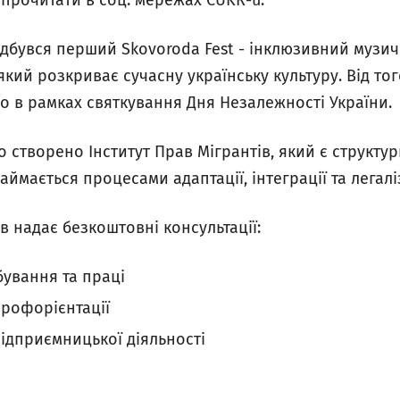
 прочитати в соц. мережах CUKR-u.
відбувся перший Skovoroda Fest - інклюзивний музи
кий розкриває сучасну українську культуру. Від тог
о в рамках святкування Дня Незалежності України.
ло створено Інститут Прав Мігрантів, який є структу
аймається процесами адаптації, інтеграції та легаліз
ів надає безкоштовні консультації:
бування та праці
профорієнтації
 підприємницької діяльності