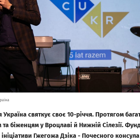
країна
 Україна святкує своє 10-річчя. Протягом бага
 та біженцям у Вроцлаві й Нижній Сілезії. Фун
з ініціативи Гжегожа Дзіка - Почесного консула