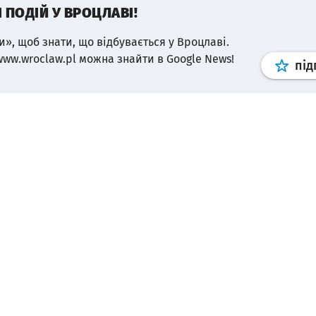
І ПОДІЙ У ВРОЦЛАВІ!
и», щоб знати, що відбувається у Вроцлаві.
www.wroclaw.pl можна знайти в Google News!
під