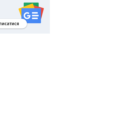
Профіль
google news
wroclaw.pl сервіс
писатися