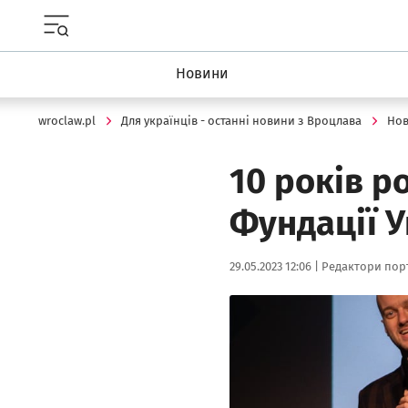
Menu główne portalu wroclaw.pl
Новини
wroclaw.pl
Для українців - останні новини з Вроцлава
Но
10 років р
Фундації У
Data publikacji:
Autor:
29.05.2023 12:06 |
Редактори порт
Kliknij, aby powiększyć