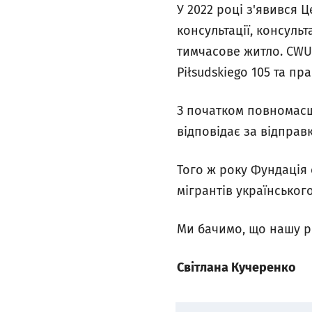
У 2022 році з'явився 
консультації, консуль
тимчасове житло. CWU
Piłsudskiego 105 та пра
З початком повномасшт
відповідає за відправ
Того ж року Фундація 
мігрантів українськог
Ми бачимо, що нашу р
Світлана Кучеренко