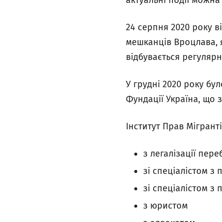
актуальні події можна
24 серпня 2020 року 
мешканців Вроцлава, я
відбувається регулярн
У грудні 2020 року бу
Фундації Україна, що з
Інститут Прав Мігрант
з легалізації пере
зі спеціалістом з 
зі спеціалістом з
з юристом