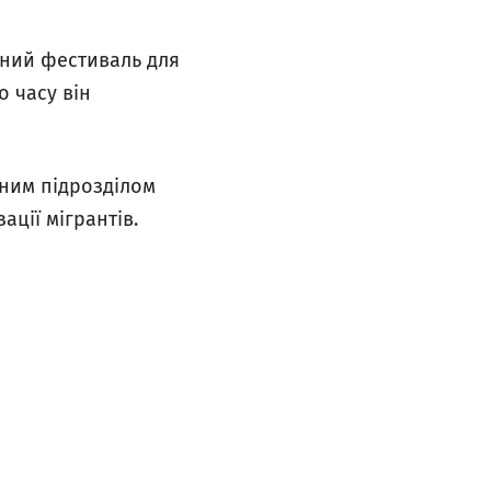
чний фестиваль для
о часу він
рним підрозділом
ації мігрантів.