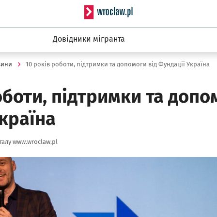
Serwis informacyjny wro
Довідники мігранта
вини
10 років роботи, підтримки та допомоги від Фундації Україна
оботи, підтримки та допо
країна
алу www.wroclaw.pl