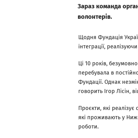
Зараз команда орган
волонтерів.
Щодня Фундація Україн
інтеграції, реалізуюч
Ці 10 років, безумовн
перебувала в постійно
Фундації. Однак незмі
говорить Ігор Лісін, в
Проєкти, які реалізує
які проживають у Нижн
роботи.