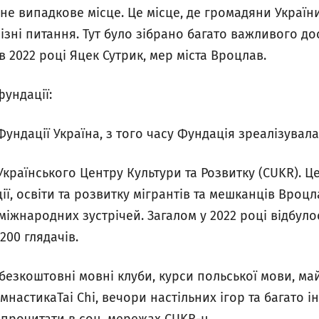
 не випадкове місце. Це місце, де громадяни Україн
ізні питання. Тут було зібрано багато важливого дос
в 2022 році Яцек Сутрик, мер міста Вроцлав.
фундації:
Фундації Україна, з того часу Фундація зреалізувала
Українського Центру Культури та Розвитку (CUKR). Це
ії, освіти та розвитку мігрантів та мешканців Вроц
 міжнародних зустрічей. Загалом у 2022 році відбуло
 200 глядачів.
безкоштовні мовні клуби, курси польської мови, май
імнастикаTai Chi, вечори настільних ігор та багато 