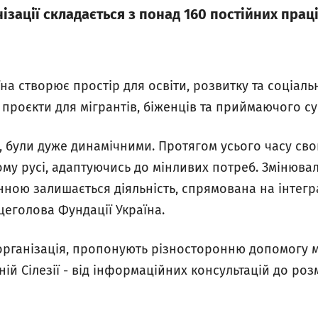
ізації складається з понад 160 постійних праці
а створює простір для освіти, розвитку та соціальн
и проєкти для мігрантів, біженців та приймаючого су
о, були дуже динамічними. Протягом усього часу св
му русі, адаптуючись до мінливих потреб. Змінюва
нною залишається діяльність, спрямована на інтегра
іцеголова Фундації Україна.
 організація, пропонують різносторонню допомогу м
ій Сілезії - від інформаційних консультацій до ро