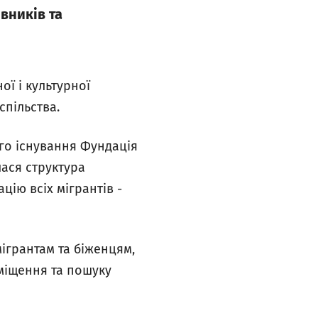
вників та
ої і культурної
спільства.
ого існування Фундація
лася структура
цію всіх мігрантів
-
ігрантам та біженцям,
зміщення та пошуку