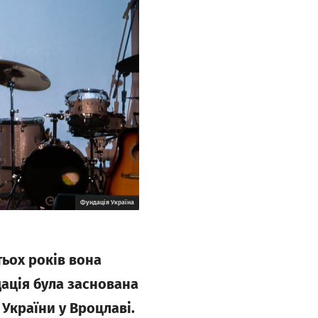
Фундація Україна
тьох років вона
дація була заснована
 України у Вроцлаві.