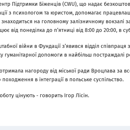
Центр Підтримки Біженців (CWU), що надає безкошто
тації з психологом та юристом, допомагає працевла
 знаходиться на головному залізничному вокзалі за
цює від понеділка до п’ятниці від 8:00 до 20:00, в суб
абної війни в Фундації з’явився відділ співпраця 
ку гуманітарної допомоги в найбільш постраждалі р
отримала нагороду від міської ради Вроцлава за вс
о походження в інтеграції в польське суспільство.
оботу цінують
- говорить Ігор Лісін.