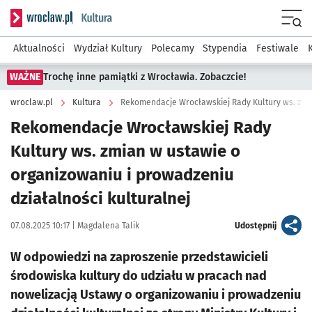
Serwis informacyjny wroclaw.pl podserwis: Kultura
Menu
Aktualności
Wydział Kultury
Polecamy
Stypendia
Festiwale
WAŻNE
Trochę inne pamiątki z Wrocławia. Zobaczcie!
wroclaw.pl
Kultura
Rekomendacje Wrocławskiej Rady
Kultury ws. zmian w ustawie o
organizowaniu i prowadzeniu
działalności kulturalnej
Data publikacji:
Autor:
artykuł
07.08.2025 10:17 |
Magdalena Talik
Udostępnij
W odpowiedzi na zaproszenie przedstawicieli
środowiska kultury do udziału w pracach nad
nowelizacją Ustawy o organizowaniu i prowadzeniu