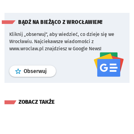
BĄDŹ NA BIEŻĄCO Z WROCŁAWIEM!
Kliknij „obserwuj”, aby wiedzieć, co dzieje się we
Wrocławiu.
Najciekawsze wiadomości z
www.wroclaw.pl znajdziesz w Google News!
profil
google news
serwisu wroclaw
Obserwuj
ZOBACZ TAKŻE