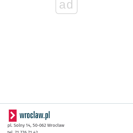
ad
pl. Solny 14,
50-062
Wrocław
tel. 71 776 71 42