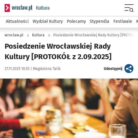
Serwis informacyjny wroclaw.pl podserwis: Kultura
Menu
Aktualności
Wydział Kultury
Polecamy
Stypendia
Festiwale
wroclaw.pl
Kultura
Posiedzenie Wrocławskiej Rady Kultury [PROTOKÓŁ
Posiedzenie Wrocławskiej Rady
Kultury [PROTOKÓŁ z 2.09.2025]
Data publikacji:
Autor:
artykuł
27.11.2025 10:55 |
Magdalena Talik
Udostępnij
Kliknij, aby powiększyć