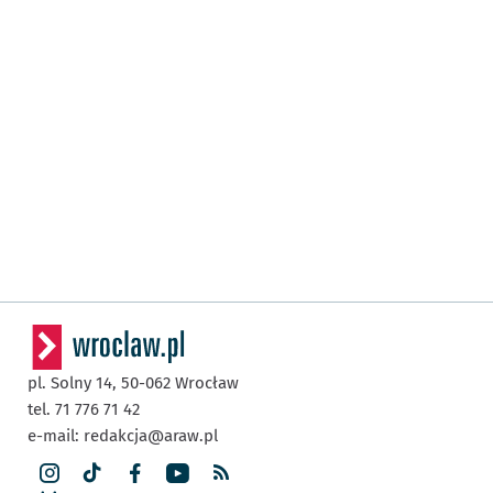
pl. Solny 14,
50-062
Wrocław
tel. 71 776 71 42
e-mail:
redakcja@araw.pl