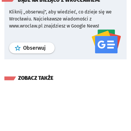
BĄDŹ NA BIEŻĄCO Z WROCŁAWIEM!
Kliknij „obserwuj”, aby wiedzieć, co dzieje się we
Wrocławiu.
Najciekawsze wiadomości z
www.wroclaw.pl znajdziesz w Google News!
profil
google news
serwisu wroclaw
Obserwuj
ZOBACZ TAKŻE