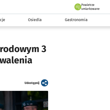
Powietrze
we Wrocławiu
 mieszkańca
umiarkowane
cje
Osiedla
Gastronomia
arodowym 3
hwalenia
artykuł
Udostępnij