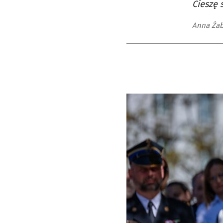
Cieszę s
Anna Żab