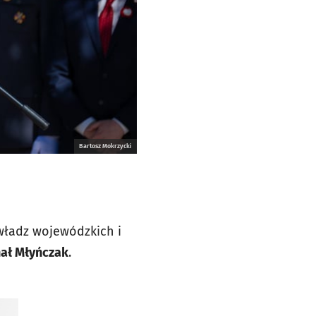
Bartosz Mokrzycki
 władz wojewódzkich i
ał Młyńczak
.