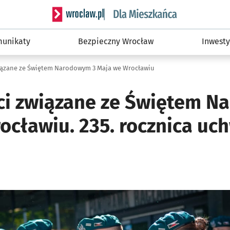
Serwis informacyjny wroclaw.pl podserwis: Dla
unikaty
Bezpieczny Wrocław
Inwesty
iązane ze Świętem Narodowym 3 Maja we Wrocławiu
ci związane ze Świętem N
ocławiu. 235. rocznica uc
ię