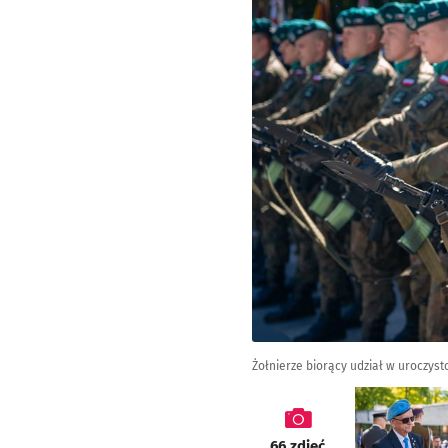
Żołnierze biorący udział w uroczyst
galeria
66
zdjęć