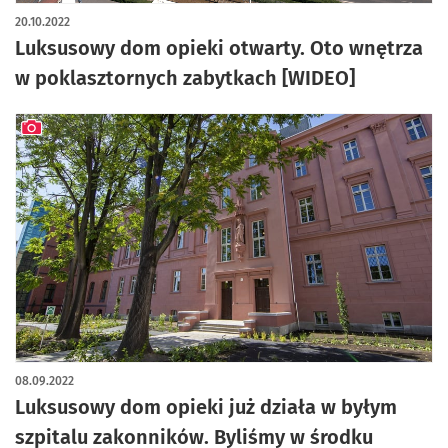
20.10.2022
Luksusowy dom opieki otwarty. Oto wnętrza
w poklasztornych zabytkach [WIDEO]
artykuł z galerią zdjęć
08.09.2022
Luksusowy dom opieki już działa w byłym
szpitalu zakonników. Byliśmy w środku