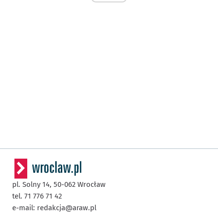
pl. Solny 14,
50-062
Wrocław
tel. 71 776 71 42
e-mail:
redakcja@araw.pl