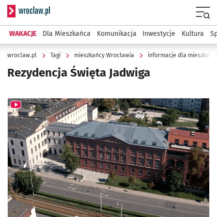
Serwis informacyjny wroclaw.pl
Menu
WAKACJE
Dla Mieszkańca
Komunikacja
Inwestycje
Kultura
Sp
wroclaw.pl
Tagi
mieszkańcy Wrocławia
informacje dla mieszkańc
Rezydencja Święta Jadwiga