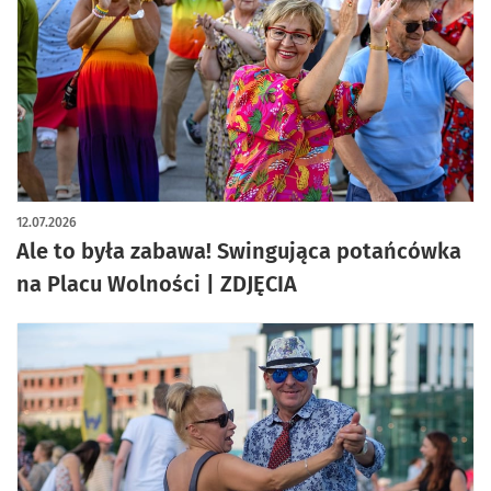
artykuł z galerią zdjęć
12.07.2026
Ale to była zabawa! Swingująca potańcówka
na Placu Wolności | ZDJĘCIA