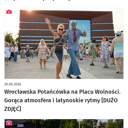
artykuł z galerią zdjęć
20.06.2026
Wrocławska Potańcówka na Placu Wolności.
Gorąca atmosfera i latynoskie rytmy [DUŻO
ZDJĘĆ]