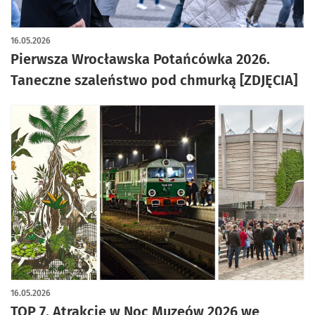
artykuł z galerią zdjęć
16.05.2026
Pierwsza Wrocławska Potańcówka 2026.
Taneczne szaleństwo pod chmurką [ZDJĘCIA]
16.05.2026
TOP 7. Atrakcje w Noc Muzeów 2026 we