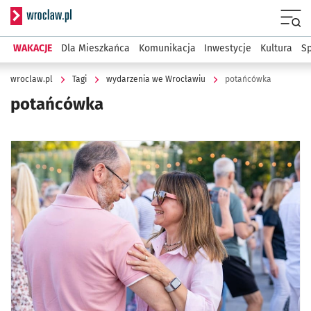
Serwis informacyjny wroclaw.pl
Menu
WAKACJE
Dla Mieszkańca
Komunikacja
Inwestycje
Kultura
Sp
wroclaw.pl
Tagi
wydarzenia we Wrocławiu
potańcówka
potańcówka