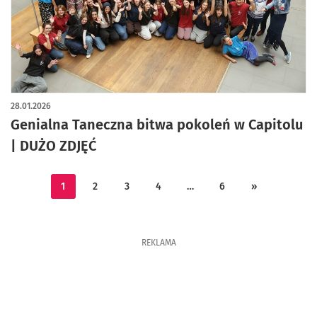
artykuł z galerią zdjęć
28.01.2026
Genialna Taneczna bitwa pokoleń w Capitolu
| DUŻO ZDJĘĆ
1
2
3
4
…
6
»
REKLAMA