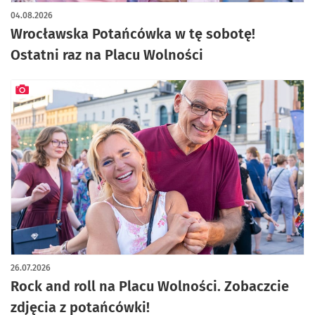
04.08.2026
Wrocławska Potańcówka w tę sobotę!
Ostatni raz na Placu Wolności
artykuł z galerią zdjęć
26.07.2026
Rock and roll na Placu Wolności. Zobaczcie
zdjęcia z potańcówki!