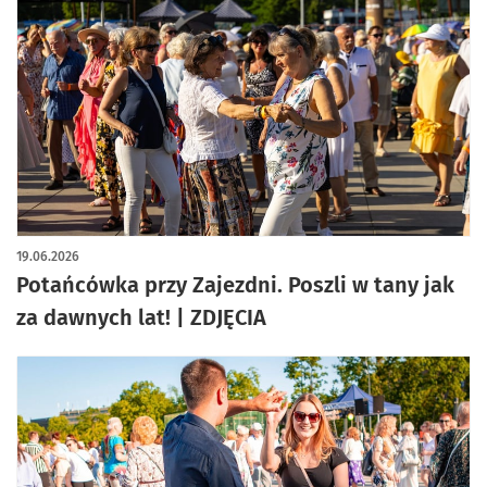
artykuł z galerią zdjęć
19.06.2026
Potańcówka przy Zajezdni. Poszli w tany jak
za dawnych lat! | ZDJĘCIA