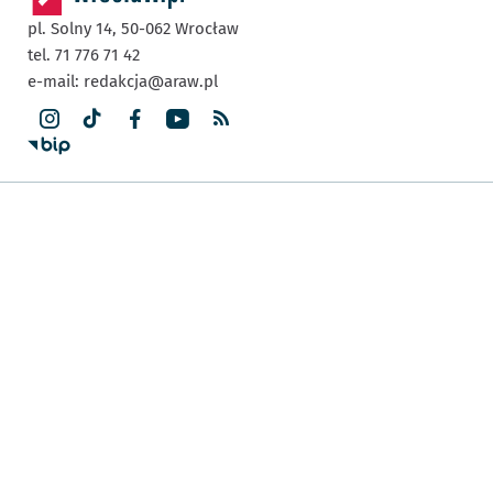
pl. Solny 14,
50-062
Wrocław
tel. 71 776 71 42
e-mail:
redakcja@araw.pl
Dla Mieszkańca
Poradnik Mieszkańca
Komunikacja
Budżet Wrocławia
Inwestycje
Nasz Wrocław
Kultura i rozrywka
Urząd
Sport
Akademicki Wrocław
Przedsiębiorczy Wrocław
Prezydent Wrocławia
Zielony Wrocław
Strategia Wrocław 2050
Wydarzenia we Wrocławiu
Wrocław Miasto Równości