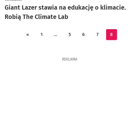
Giant Lazer stawia na edukację o klimacie.
Robią The Climate Lab
«
1
…
5
6
7
8
REKLAMA