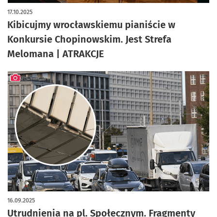
17.10.2025
Kibicujmy wrocławskiemu pianiście w
Konkursie Chopinowskim. Jest Strefa
Melomana | ATRAKCJE
artykuł z galerią zdjęć
16.09.2025
Utrudnienia na pl. Społecznym. Fragmenty