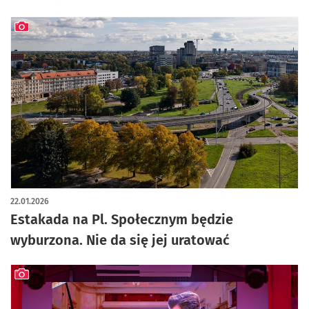
artykuł z galerią zdjęć
22.01.2026
Estakada na Pl. Społecznym będzie
wyburzona. Nie da się jej uratować