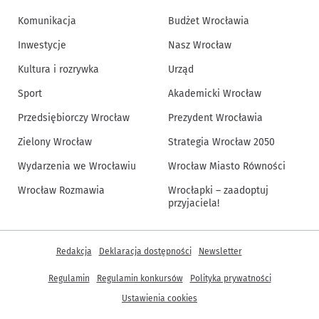
Komunikacja
Budżet Wrocławia
Inwestycje
Nasz Wrocław
Kultura i rozrywka
Urząd
Sport
Akademicki Wrocław
Przedsiębiorczy Wrocław
Prezydent Wrocławia
Zielony Wrocław
Strategia Wrocław 2050
Wydarzenia we Wrocławiu
Wrocław Miasto Równości
Wrocław Rozmawia
Wrocłapki – zaadoptuj
przyjaciela!
Inne informacje
Redakcja
Deklaracja dostępności
Newsletter
Regulamin
Regulamin konkursów
Polityka prywatności
Ustawienia cookies