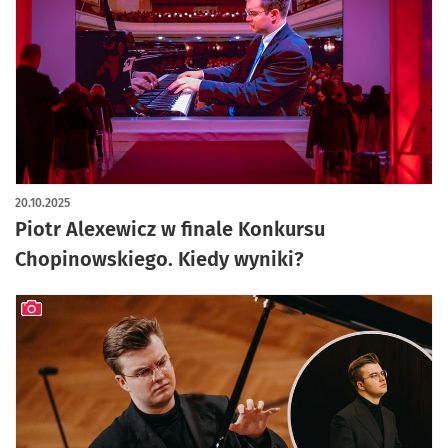
artykuł z galerią zdjęć
20.10.2025
Piotr Alexewicz w finale Konkursu
Chopinowskiego. Kiedy wyniki?