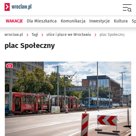
Serwis informacyjny wroclaw.pl
Menu
WAKACJE
Dla Mieszkańca
Komunikacja
Inwestycje
Kultura
Sp
wroclaw.pl
Tagi
ulice i place we Wrocławiu
plac Społeczny
plac Społeczny