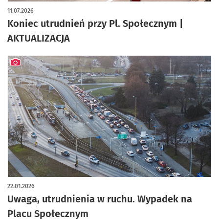
artykuł z galerią zdjęć
11.07.2026
Koniec utrudnień przy Pl. Społecznym |
AKTUALIZACJA
artykuł z galerią zdjęć
22.01.2026
Uwaga, utrudnienia w ruchu. Wypadek na
Placu Społecznym