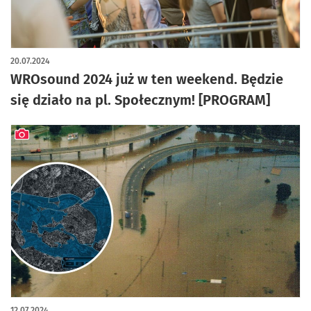
artykuł z galerią zdjęć
20.07.2024
WROsound 2024 już w ten weekend. Będzie
się działo na pl. Społecznym! [PROGRAM]
artykuł z galerią zdjęć
12.07.2024