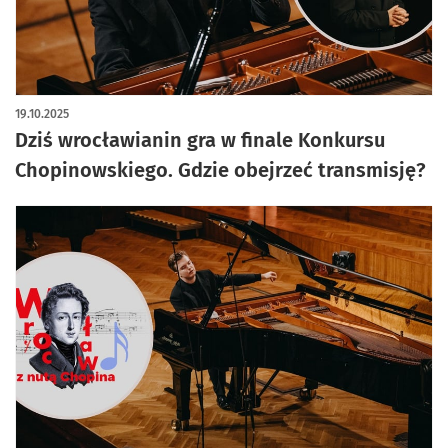
artykuł z galerią zdjęć
19.10.2025
Dziś wrocławianin gra w finale Konkursu
Chopinowskiego. Gdzie obejrzeć transmisję?