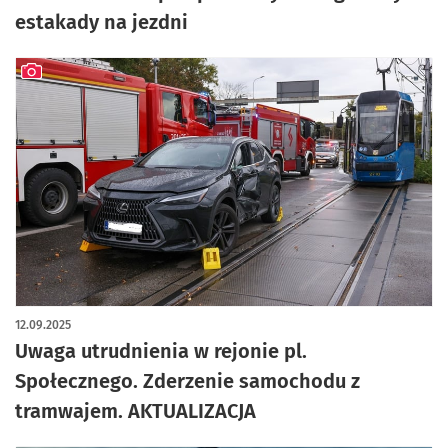
estakady na jezdni
artykuł z galerią zdjęć
12.09.2025
Uwaga utrudnienia w rejonie pl.
Społecznego. Zderzenie samochodu z
tramwajem. AKTUALIZACJA