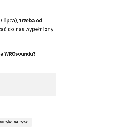
 lipca),
trzeba od
ać do nas wypełniony
cja WROsoundu?
j karcie
muzyka na żywo