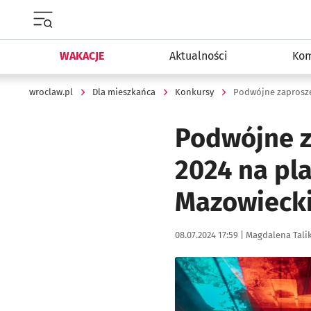
Menu główne portalu wroclaw.pl
WAKACJE
Aktualności
Kom
wroclaw.pl
Dla mieszkańca
Konkursy
Podwójne z
2024 na pl
Mazowieck
Data publikacji:
Autor:
08.07.2024 17:59 |
Magdalena Tali
Kliknij, aby powiększyć