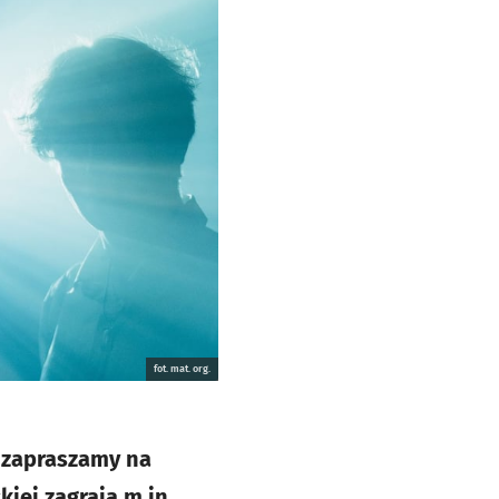
fot. mat. org.
 zapraszamy na
iej zagrają m.in.