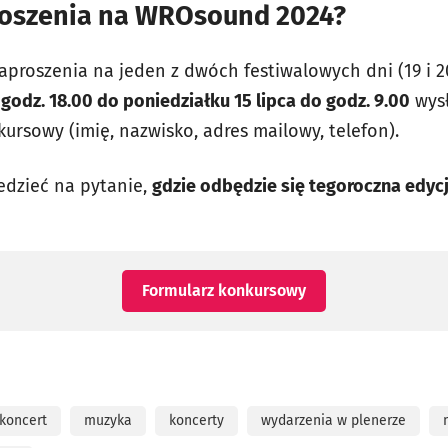
roszenia na WROsound 2024?
proszenia na jeden z dwóch festiwalowych dni (19 i 20
 godz. 18.00 do poniedziałku 15 lipca do godz. 9.00
wysł
ursowy (imię, nazwisko, adres mailowy, telefon).
edzieć na pytanie,
gdzie odbędzie się tegoroczna edy
otworzy się w nowe
Formularz konkursowy
koncert
muzyka
koncerty
wydarzenia w plenerze