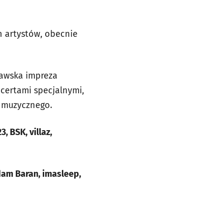
h artystów, obecnie
ławska impreza
oncertami specjalnymi,
a muzycznego.
, BSK, villaz,
Adam Baran, imasleep,