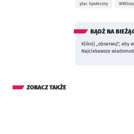
plac Społeczny
WROso
BĄDŹ NA BIEŻĄ
Kliknij „obserwuj”, aby 
Najciekawsze wiadomośc
ZOBACZ TAKŻE