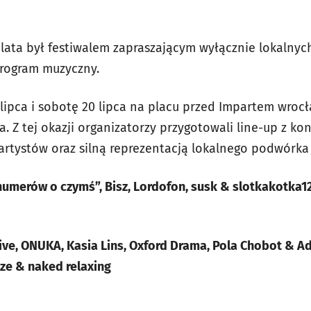
lata był festiwalem zapraszającym wyłącznie lokalnyc
program muzyczny.
 lipca i sobotę 20 lipca na placu przed Impartem wroc
ia. Z tej okazji organizatorzy przygotowali line-up z k
artystów oraz silną reprezentacją lokalnego podwórk
numerów o czymś”, Bisz, Lordofon, susk & slotkakotka123
 live, ONUKA, Kasia Lins, Oxford Drama, Pola Chobot & 
cze & naked relaxing