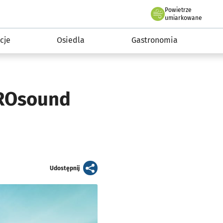
Powietrze
we Wrocławiu
 mieszkańca
umiarkowane
cje
Osiedla
Gastronomia
WROsound
artykuł
Udostępnij