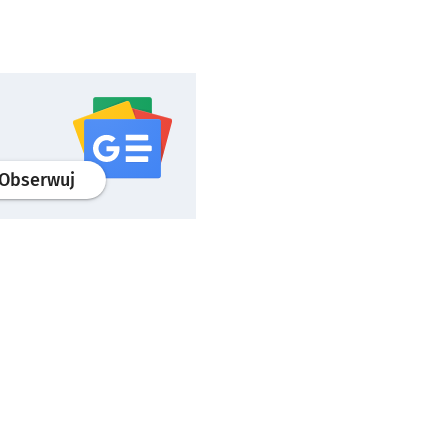
profil
google news
serwisu wroclaw.pl
Obserwuj