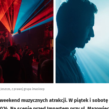
 Jeszcze, z prawej grupa imasleep
weekend muzycznych atrakcji. W piątek i sobotę
24. Na scenie przed Impartem przy ul. Mazowieck