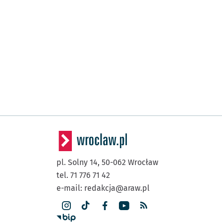
pl. Solny 14,
50-062
Wrocław
tel. 71 776 71 42
e-mail:
redakcja@araw.pl