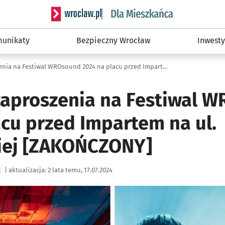
Serwis informacyjny wroclaw.pl podserwis: Dla
unikaty
Bezpieczny Wrocław
Inwesty
Podwójne zaproszenia na Festiwal WROsound 2024 na placu przed Impartem na ul. Mazowieckiej [ZAKOŃCZONY]
aproszenia na Festiwal 
acu przed Impartem na ul.
iej [ZAKOŃCZONY]
k
|
aktualizacja:
2 lata temu, 17.07.2024