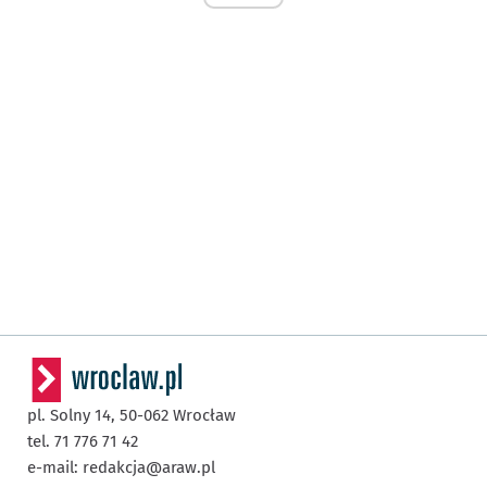
pl. Solny 14,
50-062
Wrocław
tel. 71 776 71 42
e-mail:
redakcja@araw.pl