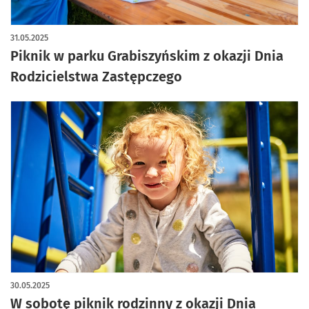
artykuł z galerią zdjęć
31.05.2025
Piknik w parku Grabiszyńskim z okazji Dnia
Rodzicielstwa Zastępczego
30.05.2025
W sobotę piknik rodzinny z okazji Dnia