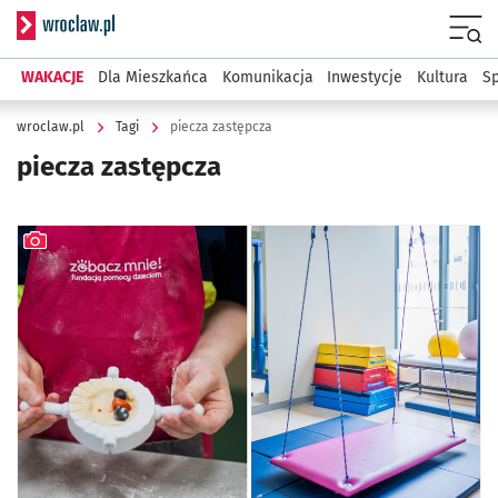
Serwis informacyjny wroclaw.pl
Menu
WAKACJE
Dla Mieszkańca
Komunikacja
Inwestycje
Kultura
Sp
wroclaw.pl
Tagi
piecza zastępcza
piecza zastępcza