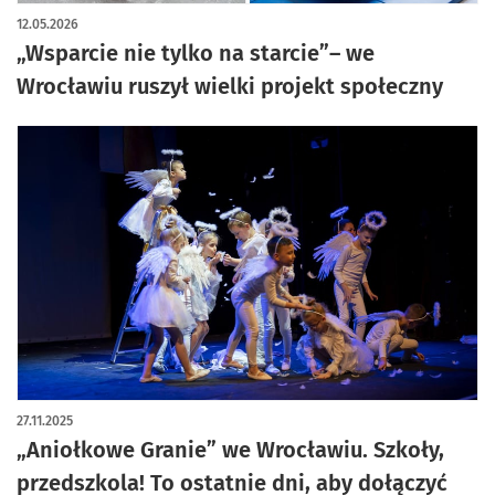
artykuł z galerią zdjęć
12.05.2026
„Wsparcie nie tylko na starcie”– we
Wrocławiu ruszył wielki projekt społeczny
27.11.2025
„Aniołkowe Granie” we Wrocławiu. Szkoły,
przedszkola! To ostatnie dni, aby dołączyć