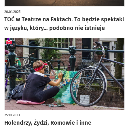
20.01.2025
TOĆ w Teatrze na Faktach. To będzie spektakl
w języku, który… podobno nie istnieje
artykuł z galerią zdjęć
25.10.2023
Holendrzy, Żydzi, Romowie i inne