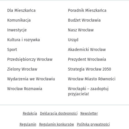
Dla Mieszkańca
Poradnik Mieszkańca
Komunikacja
Budżet Wrocławia
Inwestycje
Nasz Wrocław
Kultura i rozrywka
Urząd
Sport
Akademicki Wrocław
Przedsiębiorczy Wrocław
Prezydent Wrocławia
Zielony Wrocław
Strategia Wrocław 2050
Wydarzenia we Wrocławiu
Wrocław Miasto Równości
Wrocław Rozmawia
Wrocłapki – zaadoptuj
przyjaciela!
Inne informacje
Redakcja
Deklaracja dostępności
Newsletter
Regulamin
Regulamin konkursów
Polityka prywatności