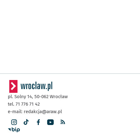
pl. Solny 14,
50-062
Wrocław
tel. 71 776 71 42
e-mail:
redakcja@araw.pl