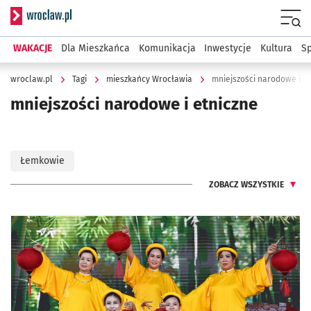
Serwis informacyjny wroclaw.pl
Menu
WAKACJE
Dla Mieszkańca
Komunikacja
Inwestycje
Kultura
Sp
wroclaw.pl
Tagi
mieszkańcy Wrocławia
mniejszości narodowe i et
mniejszości narodowe i etniczne
Łemkowie
ZOBACZ WSZYSTKIE