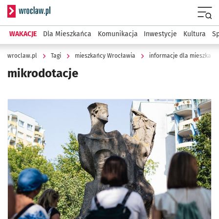
Serwis informacyjny wroclaw.pl
Menu
WAKACJE
Dla Mieszkańca
Komunikacja
Inwestycje
Kultura
Sp
wroclaw.pl
Tagi
mieszkańcy Wrocławia
informacje dla mieszkańc
mikrodotacje