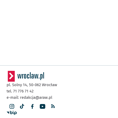
pl. Solny 14,
50-062
Wrocław
tel. 71 776 71 42
e-mail:
redakcja@araw.pl