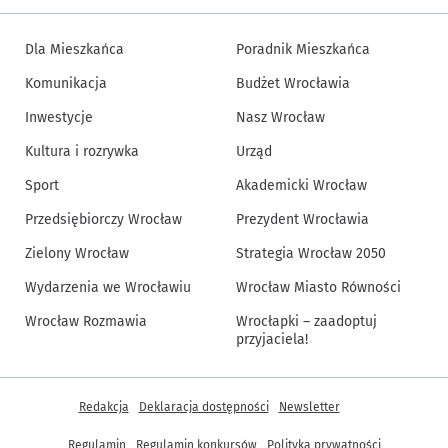
Dla Mieszkańca
Poradnik Mieszkańca
Komunikacja
Budżet Wrocławia
Inwestycje
Nasz Wrocław
Kultura i rozrywka
Urząd
Sport
Akademicki Wrocław
Przedsiębiorczy Wrocław
Prezydent Wrocławia
Zielony Wrocław
Strategia Wrocław 2050
Wydarzenia we Wrocławiu
Wrocław Miasto Równości
Wrocław Rozmawia
Wrocłapki – zaadoptuj
przyjaciela!
Inne informacje
Redakcja
Deklaracja dostępności
Newsletter
Regulamin
Regulamin konkursów
Polityka prywatności