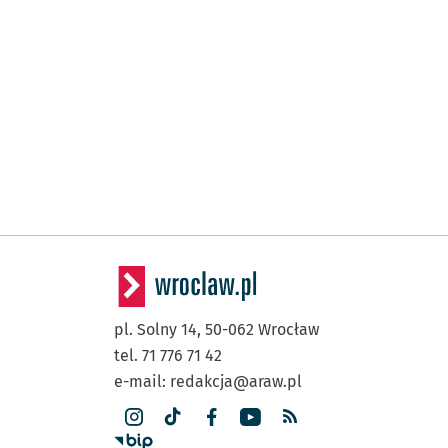
pl. Solny 14,
50-062
Wrocław
tel. 71 776 71 42
e-mail:
redakcja@araw.pl