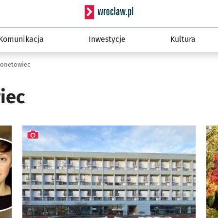
Serwis informacyjny wro
Komunikacja
Inwestycje
Kultura
onetowiec
iec