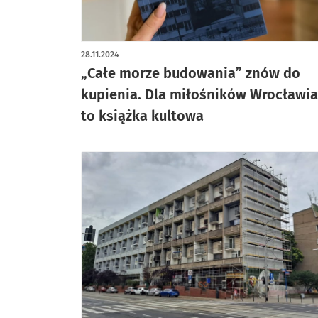
28.11.2024
„Całe morze budowania” znów do
kupienia. Dla miłośników Wrocławia
to książka kultowa