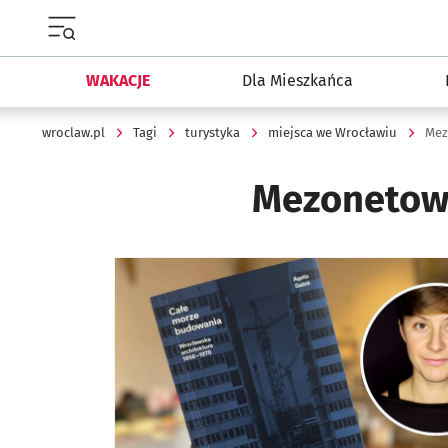
Menu główne portalu wroclaw.pl
WAKACJE
Dla Mieszkańca
wroclaw.pl
Tagi
turystyka
miejsca we Wrocławiu
Mez
Mezonetow