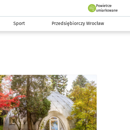
claw.pl
Powietrze
we Wrocławiu
umiarkowane
Sport
Przedsiębiorczy Wrocław