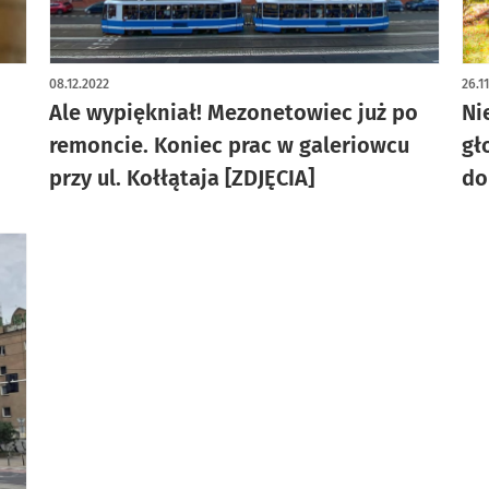
artykuł z galerią zdjęć
08.12.2022
26.1
Ale wypiękniał! Mezonetowiec już po
Ni
remoncie. Koniec prac w galeriowcu
gł
przy ul. Kołłątaja [ZDJĘCIA]
do