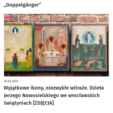
„Doppelgänger”
artykuł z galerią zdjęć
26.02.2023
Wyjątkowe ikony, niezwykłe witraże. Dzieła
Jerzego Nowosielskiego we wrocławskich
świątyniach [ZDJĘCIA]