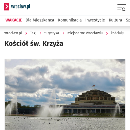
Serwis informacyjny wroclaw.pl
Menu
WAKACJE
Dla Mieszkańca
Komunikacja
Inwestycje
Kultura
Sp
wroclaw.pl
Tagi
turystyka
miejsca we Wrocławiu
kościoły
Kościół św. Krzyża