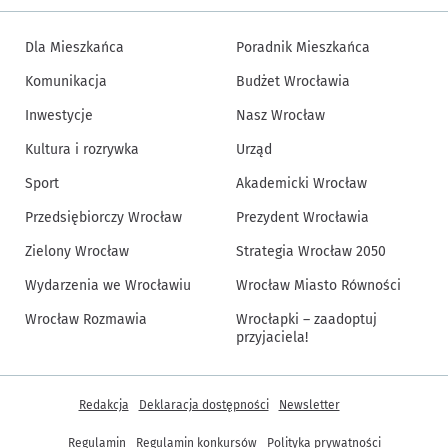
Dla Mieszkańca
Poradnik Mieszkańca
Komunikacja
Budżet Wrocławia
Inwestycje
Nasz Wrocław
Kultura i rozrywka
Urząd
Sport
Akademicki Wrocław
Przedsiębiorczy Wrocław
Prezydent Wrocławia
Zielony Wrocław
Strategia Wrocław 2050
Wydarzenia we Wrocławiu
Wrocław Miasto Równości
Wrocław Rozmawia
Wrocłapki – zaadoptuj
przyjaciela!
Inne informacje
Redakcja
Deklaracja dostępności
Newsletter
Regulamin
Regulamin konkursów
Polityka prywatności