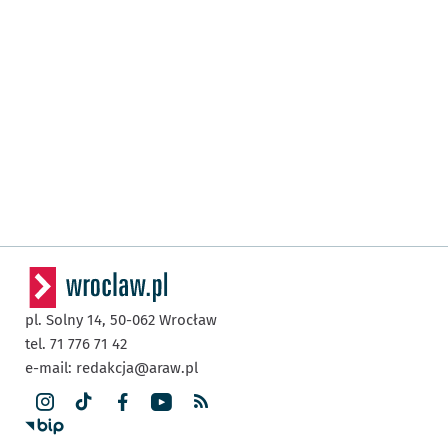
pl. Solny 14,
50-062
Wrocław
tel. 71 776 71 42
e-mail:
redakcja@araw.pl