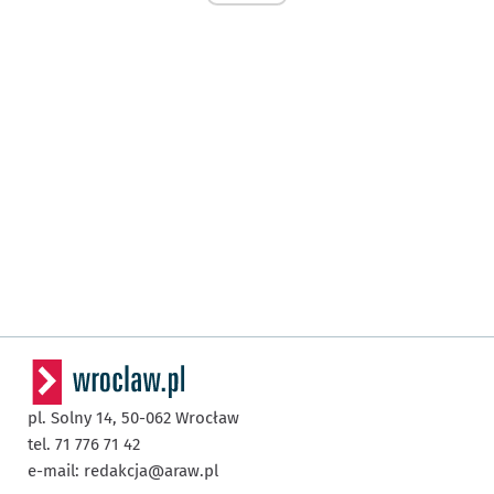
pl. Solny 14,
50-062
Wrocław
tel. 71 776 71 42
e-mail:
redakcja@araw.pl