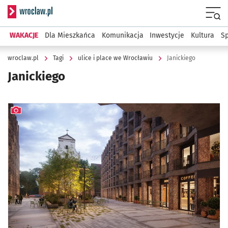
Serwis informacyjny wroclaw.pl
Menu
WAKACJE
Dla Mieszkańca
Komunikacja
Inwestycje
Kultura
Sp
wroclaw.pl
Tagi
ulice i place we Wrocławiu
Janickiego
Janickiego