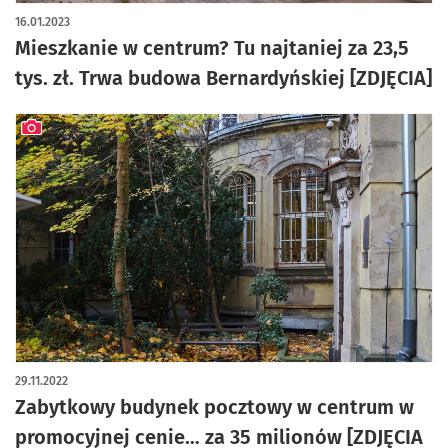
artykuł z galerią zdjęć
16.01.2023
Mieszkanie w centrum? Tu najtaniej za 23,5
tys. zł. Trwa budowa Bernardyńskiej [ZDJĘCIA]
artykuł z galerią zdjęć
29.11.2022
Zabytkowy budynek pocztowy w centrum w
promocyjnej cenie… za 35 milionów [ZDJĘCIA