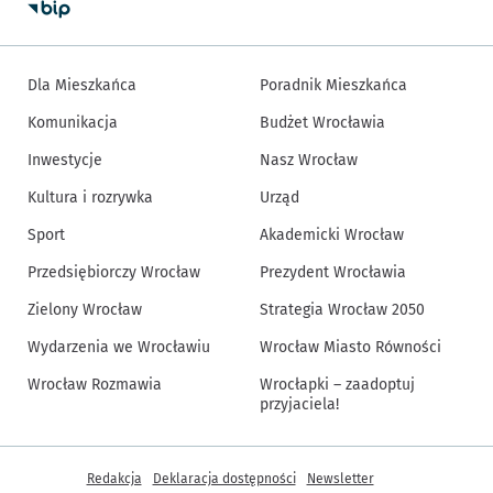
Dla Mieszkańca
Poradnik Mieszkańca
Komunikacja
Budżet Wrocławia
Inwestycje
Nasz Wrocław
Kultura i rozrywka
Urząd
Sport
Akademicki Wrocław
Przedsiębiorczy Wrocław
Prezydent Wrocławia
Zielony Wrocław
Strategia Wrocław 2050
Wydarzenia we Wrocławiu
Wrocław Miasto Równości
Wrocław Rozmawia
Wrocłapki – zaadoptuj
przyjaciela!
Inne informacje
Redakcja
Deklaracja dostępności
Newsletter