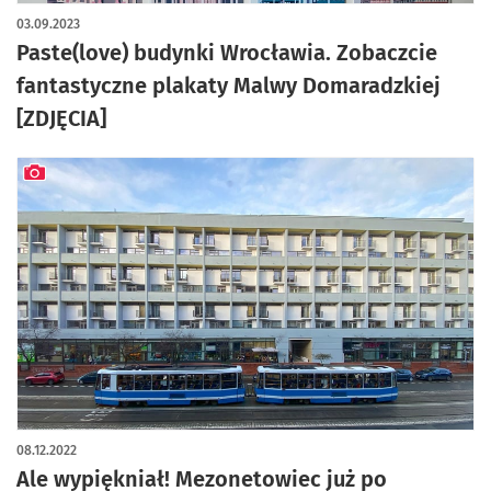
03.09.2023
Paste(love) budynki Wrocławia. Zobaczcie
fantastyczne plakaty Malwy Domaradzkiej
[ZDJĘCIA]
artykuł z galerią zdjęć
08.12.2022
Ale wypiękniał! Mezonetowiec już po