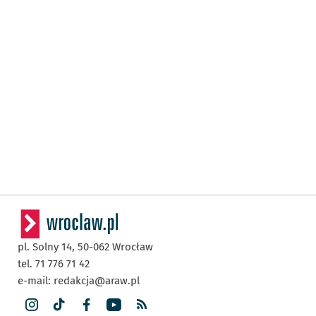
pl. Solny 14,
50-062
Wrocław
tel. 71 776 71 42
e-mail:
redakcja@araw.pl