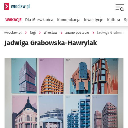
Serwis informacyjny wroclaw.pl
Menu
WAKACJE
Dla Mieszkańca
Komunikacja
Inwestycje
Kultura
Sp
wroclaw.pl
Tagi
Wrocław
znane postacie
Jadwiga Grabowska
Jadwiga Grabowska-Hawrylak