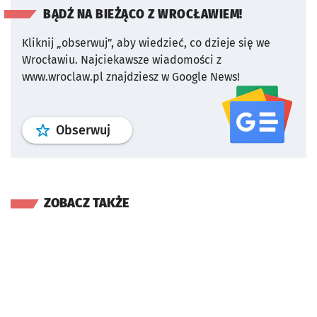
BĄDŹ NA BIEŻĄCO Z WROCŁAWIEM!
Kliknij „obserwuj”, aby wiedzieć, co dzieje się we
Wrocławiu.
Najciekawsze wiadomości z
www.wroclaw.pl znajdziesz w Google News!
profil
google news
serwisu wroclaw
Obserwuj
ZOBACZ TAKŻE