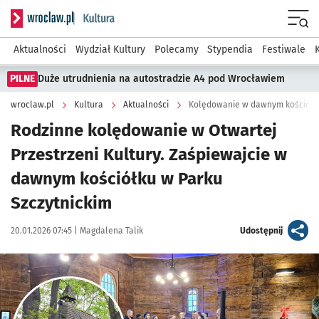
Serwis informacyjny wroclaw.pl podserwis: Kultura
Menu
Aktualności
Wydział Kultury
Polecamy
Stypendia
Festiwale
PILNE
Duże utrudnienia na autostradzie A4 pod Wrocławiem
wroclaw.pl
Kultura
Aktualności
Kolędowanie w dawnym kościółku
Rodzinne kolędowanie w Otwartej
Przestrzeni Kultury. Zaśpiewajcie w
dawnym kościółku w Parku
Szczytnickim
Data publikacji:
Autor:
artykuł
20.01.2026 07:45 |
Magdalena Talik
Udostępnij
Kliknij, aby powiększyć