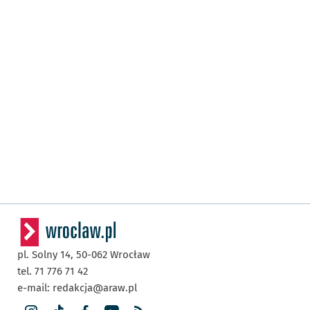
pl. Solny 14,
50-062
Wrocław
tel. 71 776 71 42
e-mail:
redakcja@araw.pl