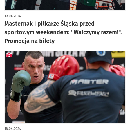
19.04.2024
Masternak i piłkarze Śląska przed
sportowym weekendem: "Walczymy razem!".
Promocja na bilety
artykuł z galerią zdjęć
18.04.2024