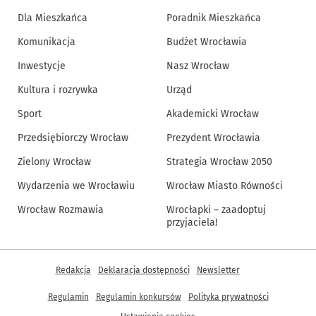
Dla Mieszkańca
Poradnik Mieszkańca
Komunikacja
Budżet Wrocławia
Inwestycje
Nasz Wrocław
Kultura i rozrywka
Urząd
Sport
Akademicki Wrocław
Przedsiębiorczy Wrocław
Prezydent Wrocławia
Zielony Wrocław
Strategia Wrocław 2050
Wydarzenia we Wrocławiu
Wrocław Miasto Równości
Wrocław Rozmawia
Wrocłapki – zaadoptuj
przyjaciela!
Inne informacje
Redakcja
Deklaracja dostępności
Newsletter
Regulamin
Regulamin konkursów
Polityka prywatności