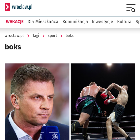
Serwis informacyjny wroclaw.pl
Menu
WAKACJE
Dla Mieszkańca
Komunikacja
Inwestycje
Kultura
Sp
wroclaw.pl
Tagi
sport
boks
boks