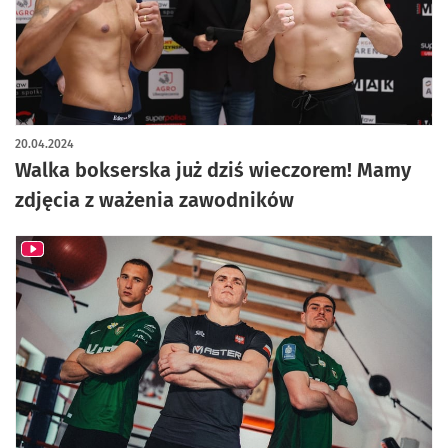
artykuł z galerią zdjęć
20.04.2024
Walka bokserska już dziś wieczorem! Mamy
zdjęcia z ważenia zawodników