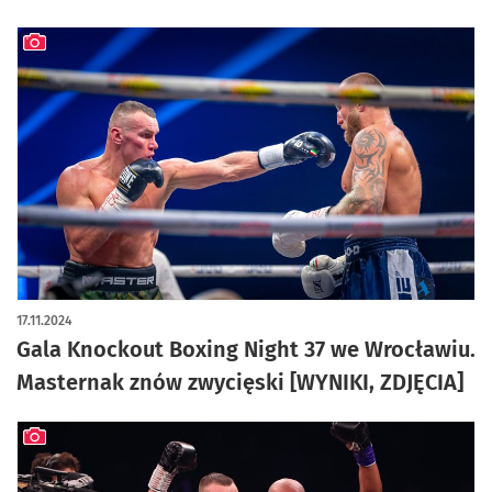
artykuł z galerią zdjęć
17.11.2024
Gala Knockout Boxing Night 37 we Wrocławiu.
Masternak znów zwycięski [WYNIKI, ZDJĘCIA]