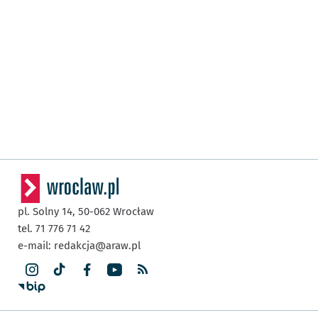
pl. Solny 14,
50-062
Wrocław
tel. 71 776 71 42
e-mail:
redakcja@araw.pl