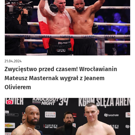
artykuł z galerią zdjęć
21.04.2024
Zwycięstwo przed czasem! Wrocławianin
Mateusz Masternak wygrał z Jeanem
Olivierem