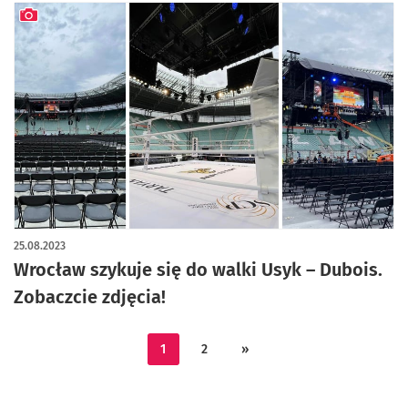
artykuł z galerią zdjęć
25.08.2023
Wrocław szykuje się do walki Usyk – Dubois.
Zobaczcie zdjęcia!
1
2
»