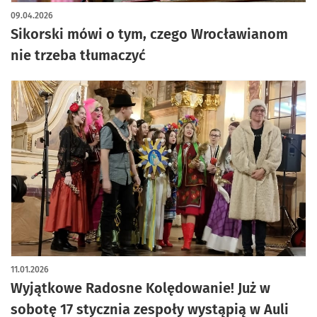
artykuł z galerią zdjęć
09.04.2026
Sikorski mówi o tym, czego Wrocławianom
nie trzeba tłumaczyć
11.01.2026
Wyjątkowe Radosne Kolędowanie! Już w
sobotę 17 stycznia zespoły wystąpią w Auli