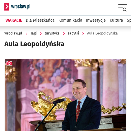
Serwis informacyjny wroclaw.pl
Menu
WAKACJE
Dla Mieszkańca
Komunikacja
Inwestycje
Kultura
Sp
wroclaw.pl
Tagi
turystyka
zabytki
Aula Leopoldyńska
Aula Leopoldyńska