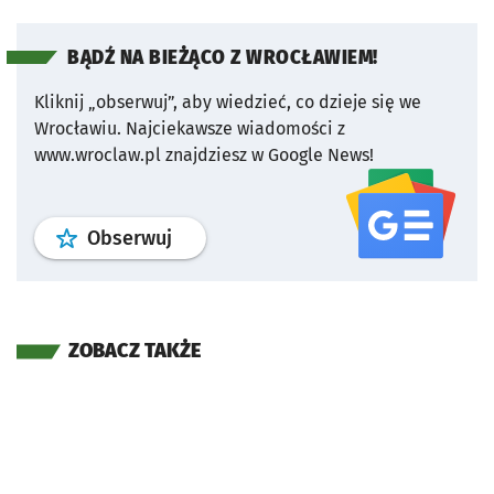
BĄDŹ NA BIEŻĄCO Z WROCŁAWIEM!
Kliknij „obserwuj”, aby wiedzieć, co dzieje się we
Wrocławiu.
Najciekawsze wiadomości z
www.wroclaw.pl znajdziesz w Google News!
profil
google news
serwisu wroclaw
Obserwuj
ZOBACZ TAKŻE