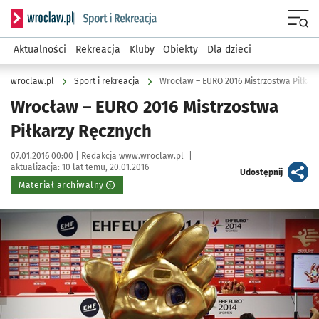
Serwis informacyjny wroclaw.pl podserwis: Sport i rekreacja
Menu
Aktualności
Rekreacja
Kluby
Obiekty
Dla dzieci
wroclaw.pl
Sport i rekreacja
Wrocław – EURO 2016 Mistrzostwa Piłkar
Wrocław – EURO 2016 Mistrzostwa
Piłkarzy Ręcznych
Data publikacji:
Autor:
07.01.2016 00:00 |
Redakcja www.wroclaw.pl
|
aktualizacja:
10 lat temu, 20.01.2016
artykuł
Udostępnij
Materiał archiwalny
Kliknij, aby powiększyć