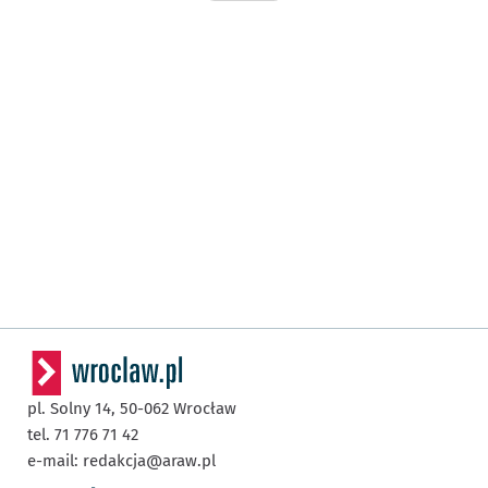
pl. Solny 14,
50-062
Wrocław
tel. 71 776 71 42
e-mail:
redakcja@araw.pl