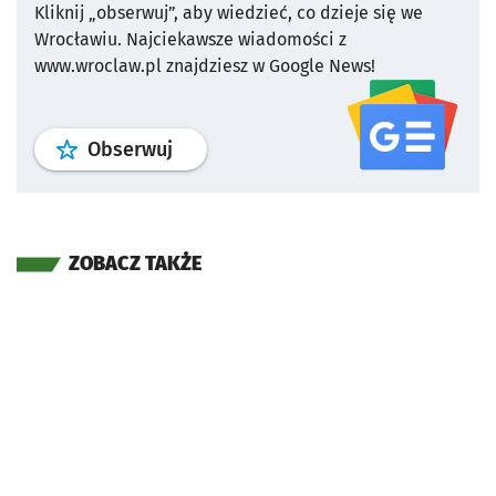
Kliknij „obserwuj”, aby wiedzieć, co dzieje się we
Wrocławiu.
Najciekawsze wiadomości z
www.wroclaw.pl znajdziesz w Google News!
profil
google news
serwisu wroclaw
Obserwuj
ZOBACZ TAKŻE