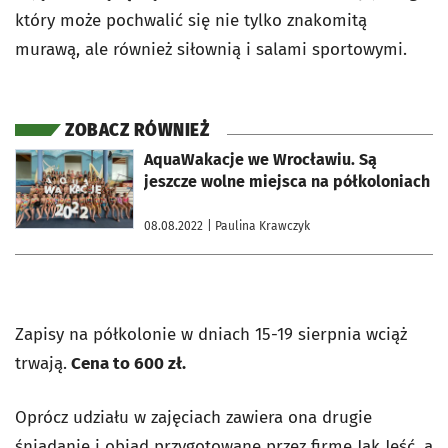
który może pochwalić się nie tylko znakomitą
murawą, ale również siłownią i salami sportowymi.
ZOBACZ RÓWNIEŻ
otworzy się w nowej karcie
AquaWakacje we Wrocławiu. Są
jeszcze wolne miejsca na półkoloniach
08.08.2022
| Paulina Krawczyk
Zapisy na półkolonie w dniach 15-19 sierpnia wciąż
trwają.
Cena to 600 zł.
Oprócz udziału w zajęciach zawiera ona drugie
śniadanie i obiad przygotowane przez firmę Jak Jeść, a