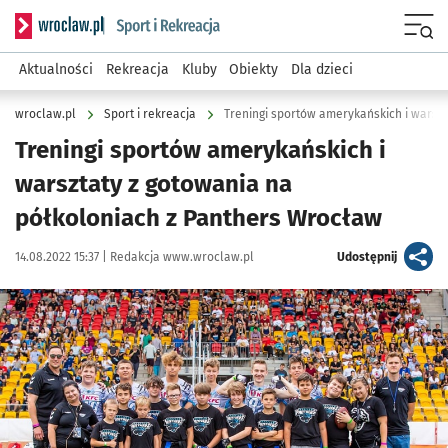
Serwis informacyjny wroclaw.pl podserwis: Sport i rekreacja
Menu
Aktualności
Rekreacja
Kluby
Obiekty
Dla dzieci
wroclaw.pl
Sport i rekreacja
Treningi sportów amerykańskich i
warsztaty z gotowania na
półkoloniach z Panthers Wrocław
Data publikacji:
Autor:
artykuł
14.08.2022 15:37 |
Redakcja www.wroclaw.pl
Udostępnij
Kliknij, aby powiększyć