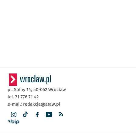
pl. Solny 14,
50-062
Wrocław
tel. 71 776 71 42
e-mail:
redakcja@araw.pl