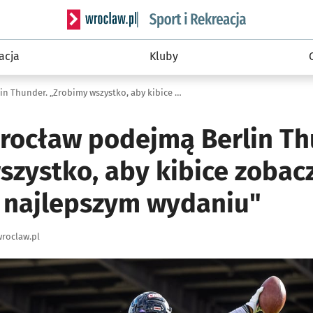
Serwis informacyjny wroclaw.pl podserwis: Sport 
acja
Kluby
Panthers Wrocław podejmą Berlin Thunder. „Zrobimy wszystko, aby kibice zobaczyli Panthers w najlepszym wydaniu"
rocław podejmą Berlin Th
zystko, aby kibice zobacz
 najlepszym wydaniu"
roclaw.pl