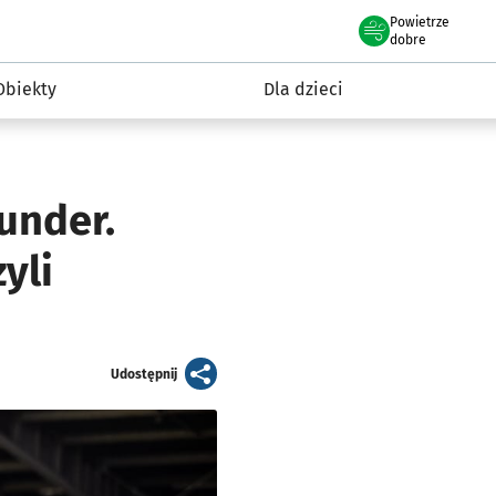
Powietrze
we Wrocławiu
i rekreacja
dobre
Obiekty
Dla dzieci
under.
yli
artykuł
Udostępnij