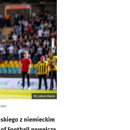
fot. Łukasz Skwiot
under
ńskiego z niemieckim
of Football powalczą