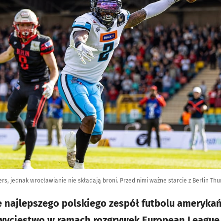
rs, jednak wrocławianie nie składają broni. Przed nimi ważne starcie z Berlin Th
cie najlepszego polskiego zespół futbolu ameryka
zwycięstwo w ramach rozgrywek European League 