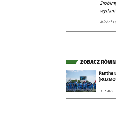
Zrobimy
wydaniu
Michał L
ZOBACZ RÓWN
otworzy się w nowej karcie
Panther
[ROZMO
03.07.2022
|