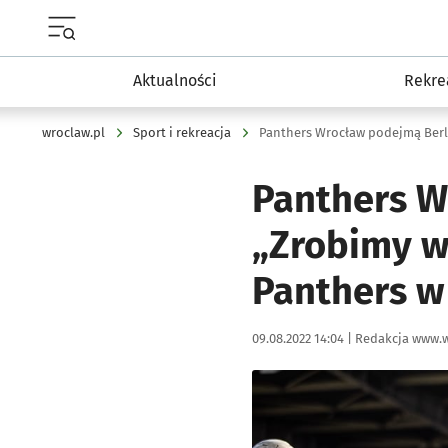
Menu główne portalu wroclaw.pl
Aktualności
Rekre
wroclaw.pl
Sport i rekreacja
Panthers W
„Zrobimy ws
Panthers w
Data publikacji:
Autor:
09.08.2022 14:04 |
Redakcja www.w
Kliknij, aby powiększyć