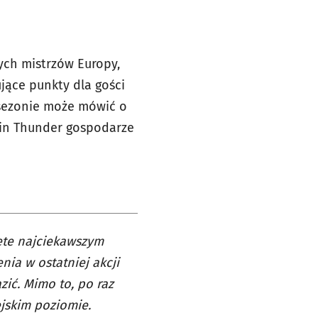
nych mistrzów Europy,
jące punkty dla gości
sezonie może mówić o
rlin Thunder gospodarze
ięte najciekawszym
nia w ostatniej akcji
zić. Mimo to, po raz
ejskim poziomie.