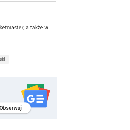
ketmaster, a także w
ski
profil
google news
serwisu wroclaw.pl
Obserwuj