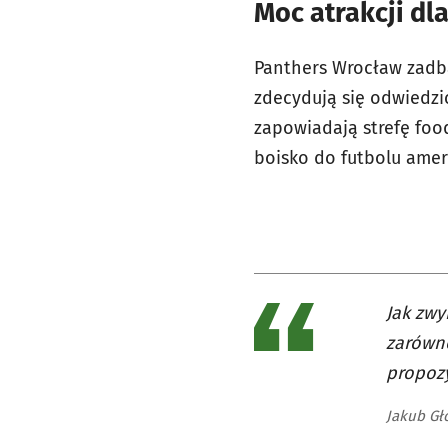
Moc atrakcji dla
Panthers Wrocław zadba
zdecydują się odwiedzić
zapowiadają strefę foo
boisko do futbolu amer
Jak zwy
zarówno
propozy
Jakub Gł