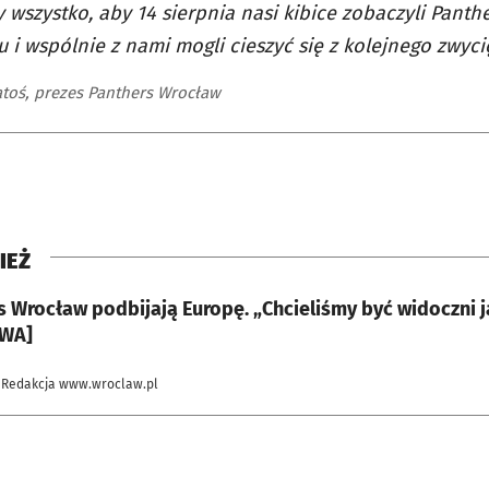
 wszystko, aby 14 sierpnia nasi kibice zobaczyli Panth
 i wspólnie z nami mogli cieszyć się z kolejnego zwyci
atoś, prezes Panthers Wrocław
IEŻ
s Wrocław podbijają Europę. „Chcieliśmy być widoczni 
WA]
 Redakcja www.wroclaw.pl