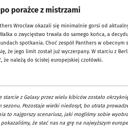
po porażce z mistrzami
nthers Wrocław okazali się minimalnie gorsi od aktual
. Walka o zwycięstwo trwała do samego końca, a decydu
undach spotkania. Choć zespół Panthers w obecnym 
ę, że jego limit został już wyczerpany. W starciu z Be
 że należą do ścisłej europejskiej czołówki.
e starcie z Galaxy przez wielu kibiców zostało okrzykn
sezonu. Pozostaje wielki niedosyt, bo utrata prowadze
ia to najgorszy scenariusz, jaki mogliśmy sobie wyobra
 pokazaliśmy, że stać nas na grę na najwyższym europ