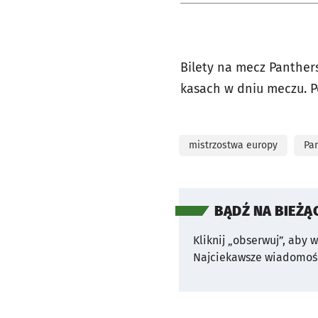
Bilety na mecz Panther
kasach w dniu meczu. Po
mistrzostwa europy
Pa
BĄDŹ NA BIEŻĄ
Kliknij „obserwuj”, aby 
Najciekawsze wiadomośc