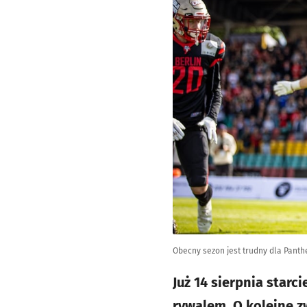
Obecny sezon jest trudny dla Panthe
Już 14 sierpnia star
rywalem. O kolejne 