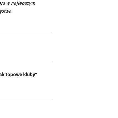
ers w najlepszym
ęstwa.
jak topowe kluby"