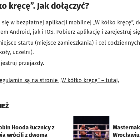
ko kręcę”. Jak dołączyć?
się w bezpłatnej aplikacji mobilnej „W kółko kręcę”,
m Android, jak i IOS. Pobierz aplikację i zarejestruj się
miejsce startu (miejsce zamieszkania) i cel codziennyc
koły, uczelni).
jestruj przejazdy.
regulamin są na stronie „W kółko kręcę” – tutaj.
IEŻ
rcie
otworzy się w nowej karci
obin Hooda łucznicy z
Masternak
ia wrócili z dwoma
Wrocławiu.