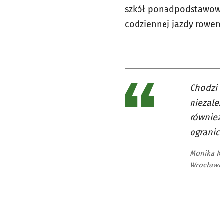
szkół ponadpodstawowy
codziennej jazdy rowere
Chodzi 
niezale
również
ogranic
Monika K
Wrocław