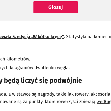
Głosuj
owała 5. edycja „W kółko kręcę”
. Statystyki na koniec 
ch kilometrów,
nych kilogramów dwutlenku węgla.
 będą liczyć się podwójnie
ada, a w stawce są nagrody, takie jak rowery, akcesoria
yznawane są za punkty, które rowerzyści zbierają
według