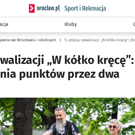
Serwis informacyjny wroclaw.pl podserwis: Sport 
acja
Kluby
ywnie we Wrocławiu i okolicach
ywalizacji „W kółko kręcę”: 
nia punktów przez dwa