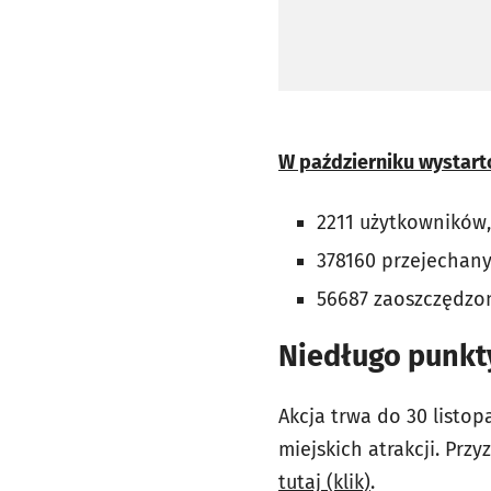
W październiku wystart
2211 użytkowników,
378160 przejechany
56687 zaoszczędzo
Niedługo punkty
Akcja trwa do 30 listop
miejskich atrakcji. Prz
tutaj (klik)
.