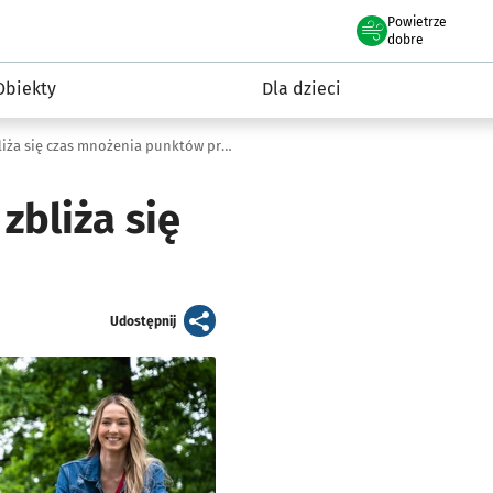
Powietrze
we Wrocławiu
i rekreacja
dobre
Obiekty
Dla dzieci
5. edycja rywalizacji „W kółko kręcę”: zbliża się czas mnożenia punktów przez dwa
zbliża się
artykuł
Udostępnij