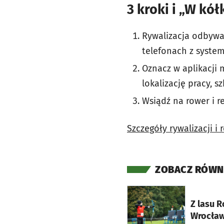
3 kroki i „W kół
Rywalizacja odbywa 
telefonach z systeme
Oznacz w aplikacji 
lokalizację pracy, sz
Wsiądź na rower i re
Szczegóły rywalizacji i 
ZOBACZ RÓWN
otworzy się w nowej ka
Z lasu R
Wrocław