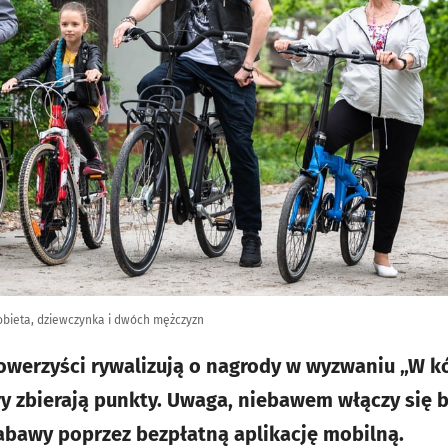
obieta, dziewczynka i dwóch mężczyzn
owerzyści rywalizują o nagrody w wyzwaniu „W kó
y zbierają punkty. Uwaga, niebawem włączy się b
abawy poprzez bezpłatną aplikację mobilną.