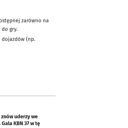
 dostępnej zarówno na
 do gry.
h dojazdów (np.
e
 znów uderzy we
 Gala KBN 37 w tę