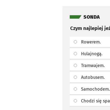
Pomiń sondę
SONDA
Czym najlepiej je
Rowerem.
Hulajnogą.
Tramwajem.
Autobusem.
Samochodem.
Chodzi się sp