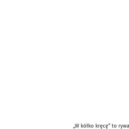
„W kółko kręcę” to ryw