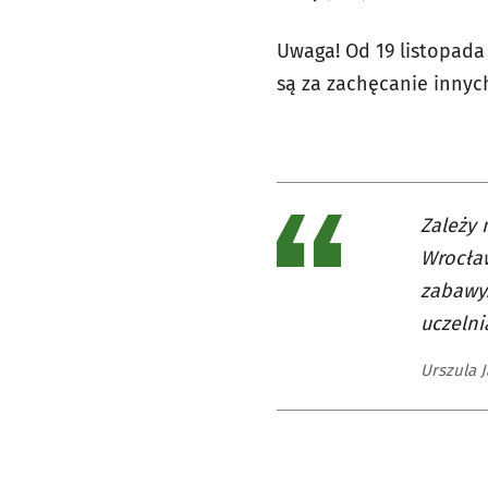
Uwaga! Od 19 listopada
są za zachęcanie innyc
Zależy 
Wrocław
zabawy.
uczelni
Urszula 