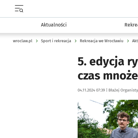
Menu główne portalu wroclaw.pl
Aktualności
Rekre
wroclaw.pl
Sport i rekreacja
Rekreacja we Wrocławiu
Akt
5. edycja r
czas mnoże
Data publikacji:
Autor:
04.11.2024 07:39 |
Błażej Organisty
Kliknij, aby powiększyć