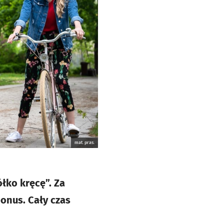
mat. pras.
łko kręcę”. Za
onus. Cały czas